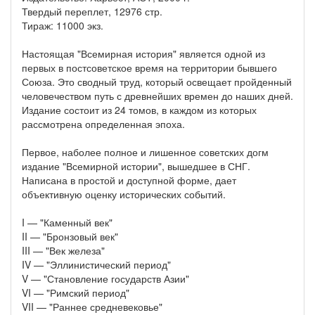
Твердый переплет, 12976 стр.
Тираж: 11000 экз.
Настоящая "Всемирная история" является одной из
первых в постсоветское время на территории бывшего
Союза. Это сводный труд, который освещает пройденный
человечеством путь с древнейших времен до наших дней.
Издание состоит из 24 томов, в каждом из которых
рассмотрена определенная эпоха.
Первое, наболее полное и лишенное советских догм
издание "Всемирной истории", вышедшее в СНГ.
Написана в простой и доступной форме, дает
объективную оценку исторических событий.
I — "Каменный век"
II — "Бронзовый век"
III — "Век железа"
IV — "Эллинистический период"
V — "Становление государств Азии"
VI — "Римский период"
VII — "Раннее средневековье"