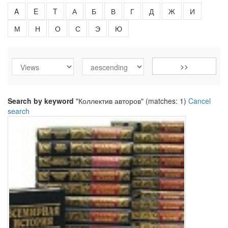
A
E
T
А
Б
В
Г
Д
Ж
И
М
Н
О
С
Э
Ю
Search by keyword
"Коллектив авторов" (matches: 1)
Cancel
search