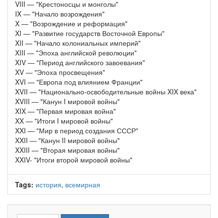
VIII — "Крестоносцы и монголы"
IX — "Начало возрождения"
X — "Возрождение и реформация"
XI — "Развитие государств Восточной Европы"
XII — "Начало колониальных империй"
XIII — "Эпоха английской революции"
XIV — "Период английского завоевания"
XV — "Эпоха просвещения"
XVI — "Европа под влиянием Франции"
XVII — "Национально-освободительные войны XIX века"
XVIII — "Канун I мировой войны"
XIX — "Первая мировая война"
XX — "Итоги I мировой войны"
XXI — "Мир в период создания СССР"
XXII — "Канун II мировой войны"
XXIII — "Вторая мировая войны"
XXIV- "Итоги второй мировой войны"
Tags:
история
,
всемирная