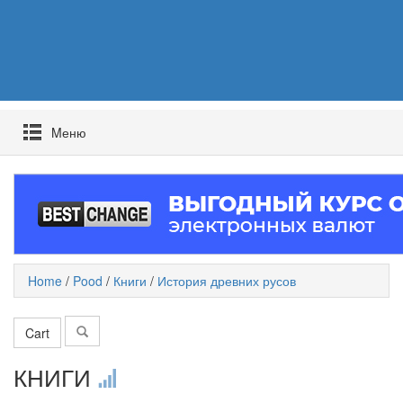
Mеню
Home
/
Pood
/
Книги
/
История древних русов
Cart
КНИГИ