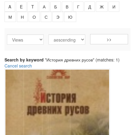
A
E
T
А
Б
В
Г
Д
Ж
И
М
Н
О
С
Э
Ю
Search by keyword
"История древних русов" (matches: 1)
Cancel search