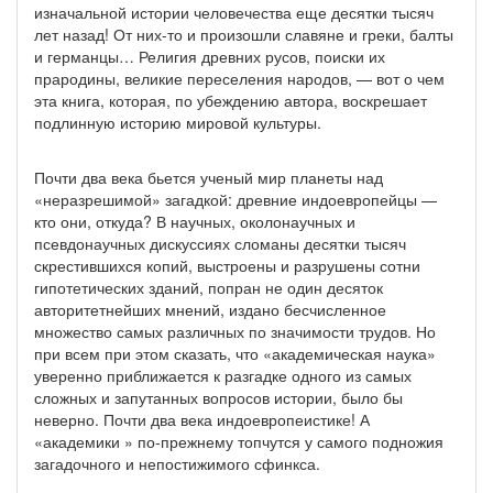
изначальной истории человечества еще десятки тысяч
лет назад! От них-то и произошли славяне и греки, балты
и германцы… Религия древних русов, поиски их
прародины, великие переселения народов, — вот о чем
эта книга, которая, по убеждению автора, воскрешает
подлинную историю мировой культуры.
Почти два века бьется ученый мир планеты над
«неразрешимой» загадкой: древние индоевропейцы —
кто они, откуда? В научных, околонаучных и
псевдонаучных дискуссиях сломаны десятки тысяч
скрестившихся копий, выстроены и разрушены сотни
гипотетических зданий, попран не один десяток
авторитетнейших мнений, издано бесчисленное
множество самых различных по значимости трудов. Но
при всем при этом сказать, что «академическая наука»
уверенно приближается к разгадке одного из самых
сложных и запутанных вопросов истории, было бы
неверно. Почти два века индоевропеистике! А
«академики » по-прежнему топчутся у самого подножия
загадочного и непостижимого сфинкса.