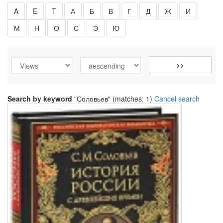
A
E
T
А
Б
В
Г
Д
Ж
И
М
Н
О
С
Э
Ю
Search by keyword
"Соловьев" (matches: 1)
Cancel search