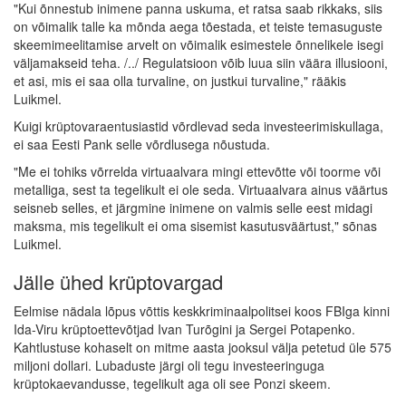
"Kui õnnestub inimene panna uskuma, et ratsa saab rikkaks, siis
on võimalik talle ka mõnda aega tõestada, et teiste temasuguste
skeemimeelitamise arvelt on võimalik esimestele õnnelikele isegi
väljamakseid teha. /../ Regulatsioon võib luua siin väära illusiooni,
et asi, mis ei saa olla turvaline, on justkui turvaline," rääkis
Luikmel.
Kuigi krüptovaraentusiastid võrdlevad seda investeerimiskullaga,
ei saa Eesti Pank selle võrdlusega nõustuda.
"Me ei tohiks võrrelda virtuaalvara mingi ettevõtte või toorme või
metalliga, sest ta tegelikult ei ole seda. Virtuaalvara ainus väärtus
seisneb selles, et järgmine inimene on valmis selle eest midagi
maksma, mis tegelikult ei oma sisemist kasutusväärtust," sõnas
Luikmel.
Jälle ühed krüptovargad
Eelmise nädala lõpus võttis keskkriminaalpolitsei koos FBIga kinni
Ida-Viru krüptoettevõtjad Ivan Turõgini ja Sergei Potapenko.
Kahtlustuse kohaselt on mitme aasta jooksul välja petetud üle 575
miljoni dollari. Lubaduste järgi oli tegu investeeringuga
krüptokaevandusse, tegelikult aga oli see Ponzi skeem.