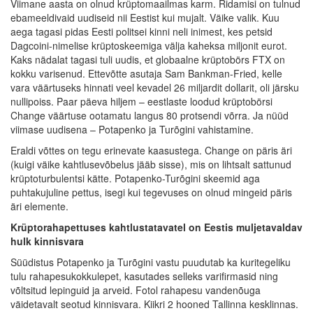
Viimane aasta on olnud krüptomaailmas karm. Ridamisi on tulnud
ebameeldivaid uudiseid nii Eestist kui mujalt. Väike valik. Kuu
aega tagasi pidas Eesti politsei kinni neli inimest, kes petsid
Dagcoini-nimelise krüptoskeemiga välja kaheksa miljonit eurot.
Kaks nädalat tagasi tuli uudis, et globaalne krüptobörs FTX on
kokku varisenud. Ettevõtte asutaja Sam Bankman-Fried, kelle
vara väärtuseks hinnati veel kevadel 26 miljardit dollarit, oli järsku
nullipoiss. Paar päeva hiljem – eestlaste loodud krüptobörsi
Change väärtuse ootamatu langus 80 protsendi võrra. Ja nüüd
viimase uudisena – Potapenko ja Turõgini vahistamine.
Eraldi võttes on tegu erinevate kaasustega. Change on päris äri
(kuigi väike kahtlusevõbelus jääb sisse), mis on lihtsalt sattunud
krüptoturbulentsi kätte. Potapenko-Turõgini skeemid aga
puhtakujuline pettus, isegi kui tegevuses on olnud mingeid päris
äri elemente.
Krüptorahapettuses kahtlustatavatel on Eestis muljetavaldav
hulk kinnisvara
Süüdistus Potapenko ja Turõgini vastu puudutab ka kuritegeliku
tulu rahapesukokkulepet, kasutades selleks varifirmasid ning
võltsitud lepinguid ja arveid. Fotol rahapesu vandenõuga
väidetavalt seotud kinnisvara. Kiikri 2 hooned Tallinna kesklinnas.