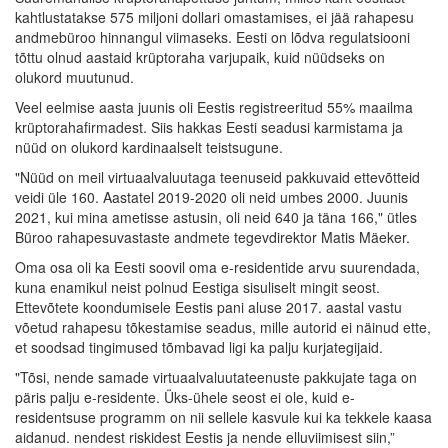
kahtlustatakse 575 miljoni dollari omastamises, ei jää rahapesu
andmebüroo hinnangul viimaseks. Eesti on lõdva regulatsiooni
tõttu olnud aastaid krüptoraha varjupaik, kuid nüüdseks on
olukord muutunud.
Veel eelmise aasta juunis oli Eestis registreeritud 55% maailma
krüptorahafirmadest. Siis hakkas Eesti seadusi karmistama ja
nüüd on olukord kardinaalselt teistsugune.
"Nüüd on meil virtuaalvaluutaga teenuseid pakkuvaid ettevõtteid
veidi üle 160. Aastatel 2019-2020 oli neid umbes 2000. Juunis
2021, kui mina ametisse astusin, oli neid 640 ja täna 166," ütles
Büroo rahapesuvastaste andmete tegevdirektor Matis Mäeker.
Oma osa oli ka Eesti soovil oma e-residentide arvu suurendada,
kuna enamikul neist polnud Eestiga sisuliselt mingit seost.
Ettevõtete koondumisele Eestis pani aluse 2017. aastal vastu
võetud rahapesu tõkestamise seadus, mille autorid ei näinud ette,
et soodsad tingimused tõmbavad ligi ka palju kurjategijaid.
"Tõsi, nende samade virtuaalvaluutateenuste pakkujate taga on
päris palju e-residente. Üks-ühele seost ei ole, kuid e-
residentsuse programm on nii sellele kasvule kui ka tekkele kaasa
aidanud. nendest riskidest Eestis ja nende elluviimisest siin,”