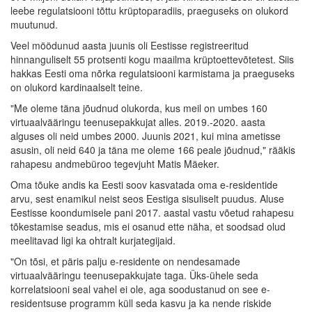
leebe regulatsiooni tõttu krüptoparadiis, praeguseks on olukord
muutunud.
Veel möödunud aasta juunis oli Eestisse registreeritud
hinnanguliselt 55 protsenti kogu maailma krüptoettevõtetest. Siis
hakkas Eesti oma nõrka regulatsiooni karmistama ja praeguseks
on olukord kardinaalselt teine.
"Me oleme täna jõudnud olukorda, kus meil on umbes 160
virtuaalvääringu teenusepakkujat alles. 2019.-2020. aasta
alguses oli neid umbes 2000. Juunis 2021, kui mina ametisse
asusin, oli neid 640 ja täna me oleme 166 peale jõudnud," rääkis
rahapesu andmebüroo tegevjuht Matis Mäeker.
Oma tõuke andis ka Eesti soov kasvatada oma e-residentide
arvu, sest enamikul neist seos Eestiga sisuliselt puudus. Aluse
Eestisse koondumisele pani 2017. aastal vastu võetud rahapesu
tõkestamise seadus, mis ei osanud ette näha, et soodsad olud
meelitavad ligi ka ohtralt kurjategijaid.
"On tõsi, et päris palju e-residente on nendesamade
virtuaalvääringu teenusepakkujate taga. Üks-ühele seda
korrelatsiooni seal vahel ei ole, aga soodustanud on see e-
residentsuse programm küll seda kasvu ja ka nende riskide