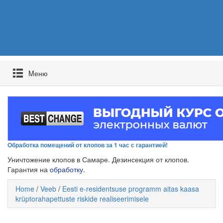
Mеню
Обработка помещений от клопов за 1 час с гарантией!
Уничтожение клопов в Самаре. Дезинсекция от клопов.
Гарантия на
обработку
.
Home
/
Veeb
/
Eesti e-residentsuse programm aitas kaasa
krüptorahapettuste riskide realiseerimisele