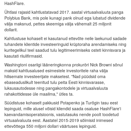
HashFlare.
Ühtlasi rajasid kahtlustatavad 2017. aastal virtuaalvaluuta panga
Polybius Bank, mis pole kunagi pank olnud ega lubatud dividende
välja maksnud, pettes skeemiga välja vähemalt 25 miljonit
dollarit.
Kahtlustuse kohaselt ei kasutanud ettevõte neile laekunud sadade
tuhandete klientide investeeringuid krüptoraha arendamiseks ning
kuritegelikul teel saadud tulu legitimeerimiseks osteti kinnisvara ja
kasutati riiulifirmasid.
Washingtoni osariigi lääneringkonna prokuröri Nick Browni sõnul
maksid kahtlusalused esimestele investoritele raha välja
hilisemate investeerijate maksetest. "Nad püüdsid oma
ebaseaduslikult teenitud tulu peita Eesti kinnisvarasse,
luksusautodesse ning pangakontodele ja virtuaalvaluuta
rahakottidesse üle maailma," ütles ta.
Süüdistuse kohaselt pakkusid Potapenko ja Turõgin tasu eest
lepinguid, mille alusel võisid kliendid saada osaluse HashFlare'i
kaevandamisoperatsioonis, vastutasuks nende poolt toodetud
virtuaalvaluuta eest. Aastatel 2015-2019 sõlmisid inimesed
ettevõttega 550 miljoni dollari väärtuses lepinguid.