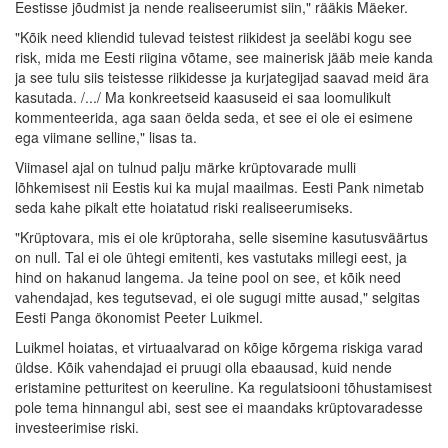
Eestisse jõudmist ja nende realiseerumist siin," rääkis Mäeker.
"Kõik need kliendid tulevad teistest riikidest ja seeläbi kogu see
risk, mida me Eesti riigina võtame, see mainerisk jääb meie kanda
ja see tulu siis teistesse riikidesse ja kurjategijad saavad meid ära
kasutada. /.../ Ma konkreetseid kaasuseid ei saa loomulikult
kommenteerida, aga saan öelda seda, et see ei ole ei esimene
ega viimane selline," lisas ta.
Viimasel ajal on tulnud palju märke krüptovarade mulli
lõhkemisest nii Eestis kui ka mujal maailmas. Eesti Pank nimetab
seda kahe pikalt ette hoiatatud riski realiseerumiseks.
"Krüptovara, mis ei ole krüptoraha, selle sisemine kasutusväärtus
on null. Tal ei ole ühtegi emitenti, kes vastutaks millegi eest, ja
hind on hakanud langema. Ja teine pool on see, et kõik need
vahendajad, kes tegutsevad, ei ole sugugi mitte ausad," selgitas
Eesti Panga ökonomist Peeter Luikmel.
Luikmel hoiatas, et virtuaalvarad on kõige kõrgema riskiga varad
üldse. Kõik vahendajad ei pruugi olla ebaausad, kuid nende
eristamine petturitest on keeruline. Ka regulatsiooni tõhustamisest
pole tema hinnangul abi, sest see ei maandaks krüptovaradesse
investeerimise riski.