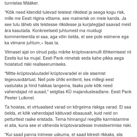
tunnistas Määker.
"Kõik need kliendid tulevad teistest riikidest ja seega kogu risk,
mille me Eesti riigina võtame, see mainerisk on meie kanda. Ja
see tulu läheb siis teistesse riikidesse ja kurjategijad saavad meid
ära kasutada. Konkreetseid juhtumeid ma muidugi
kommenteerida ei saa, aga võin öelda, et see pole esimene ega
ka viimane juhtum,» lisas ta.
Viimasel ajal on olnud palju märke krüptovaramulli lõhkemisest nii
Eestis kui ka mujal. Eesti Pank nimetab seda kahe pikka aega
hoiatatud riski realiseerumiseks.
"Mitte-krüptovaluutadel krüptovaradel ei ole sisemist
tegevusväärtust. Neil pole ühtki emitenti, kes millegi eest
vastutaks ja hind hakkas langema, lisaks pole kõik need
vahendajad nii ausad," selgitas KÜ majandusteadlane. Eesti Pank
Peeter Luikmel.
Ta hoiatas, et virtuaalsed varad on kõrgeima riskiga varad. Ei saa
öelda, et kõik vahendajad käituvad ebaausalt, kuid neid on
petturitest raske eristada. Tema hinnangul reeglite karmistamine
ei aita, kuna see ei vähenda krüptovaradesse investeerimise riski.
"Kui saad panna inimese uskuma, et saad kiiresti rikkaks, siis