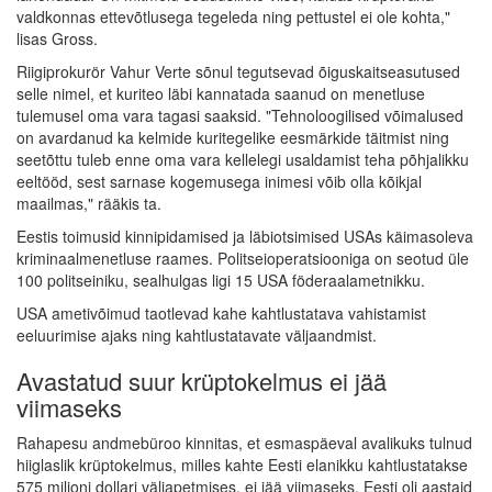
valdkonnas ettevõtlusega tegeleda ning pettustel ei ole kohta,"
lisas Gross.
Riigiprokurör Vahur Verte sõnul tegutsevad õiguskaitseasutused
selle nimel, et kuriteo läbi kannatada saanud on menetluse
tulemusel oma vara tagasi saaksid. "Tehnoloogilised võimalused
on avardanud ka kelmide kuritegelike eesmärkide täitmist ning
seetõttu tuleb enne oma vara kellelegi usaldamist teha põhjalikku
eeltööd, sest sarnase kogemusega inimesi võib olla kõikjal
maailmas," rääkis ta.
Eestis toimusid kinnipidamised ja läbiotsimised USAs käimasoleva
kriminaalmenetluse raames. Politseioperatsiooniga on seotud üle
100 politseiniku, sealhulgas ligi 15 USA föderaalametnikku.
USA ametivõimud taotlevad kahe kahtlustatava vahistamist
eeluurimise ajaks ning kahtlustatavate väljaandmist.
Avastatud suur krüptokelmus ei jää
viimaseks
Rahapesu andmebüroo kinnitas, et esmaspäeval avalikuks tulnud
hiiglaslik krüptokelmus, milles kahte Eesti elanikku kahtlustatakse
575 miljoni dollari väljapetmises, ei jää viimaseks. Eesti oli aastaid