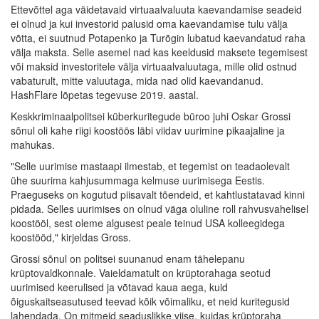
Ettevõttel aga väidetavaid virtuaalvaluuta kaevandamise seadeid
ei olnud ja kui investorid palusid oma kaevandamise tulu välja
võtta, ei suutnud Potapenko ja Turõgin lubatud kaevandatud raha
välja maksta. Selle asemel nad kas keeldusid maksete tegemisest
või maksid investoritele välja virtuaalvaluutaga, mille olid ostnud
vabaturult, mitte valuutaga, mida nad olid kaevandanud.
HashFlare lõpetas tegevuse 2019. aastal.
Keskkriminaalpolitsei küberkuritegude büroo juhi Oskar Grossi
sõnul oli kahe riigi koostöös läbi viidav uurimine pikaajaline ja
mahukas.
"Selle uurimise mastaapi ilmestab, et tegemist on teadaolevalt
ühe suurima kahjusummaga kelmuse uurimisega Eestis.
Praeguseks on kogutud piisavalt tõendeid, et kahtlustatavad kinni
pidada. Selles uurimises on olnud väga oluline roll rahvusvahelisel
koostööl, sest oleme algusest peale teinud USA kolleegidega
koostööd," kirjeldas Gross.
Grossi sõnul on politsei suunanud enam tähelepanu
krüptovaldkonnale. Vaieldamatult on krüptorahaga seotud
uurimised keerulised ja võtavad kaua aega, kuid
õiguskaitseasutused teevad kõik võimaliku, et neid kuritegusid
lahendada. On mitmeid seaduslikke viise, kuidas krüptoraha