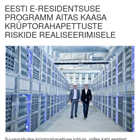
EESTI E-RESIDENTSUSE
PROGRAMM AITAS KAASA
KRÜPTORAHAPETTUSTE
RISKIDE REALISEERIMISELE
Suuremahulise krüptorahapettuse juhtum, milles kaht eestlast