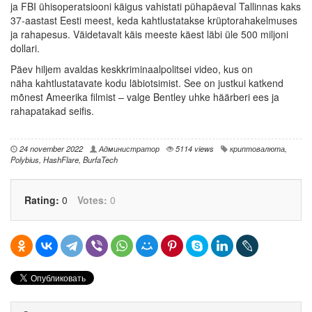
ja FBI ühisoperatsiooni käigus vahistati pühapäeval Tallinnas kaks
37-aastast Eesti meest, keda kahtlustatakse krüptorahakelmuses
ja rahapesus. Väidetavalt käis meeste käest läbi üle 500 miljoni
dollari.
Päev hiljem avaldas keskkriminaalpolitsei video, kus on
näha kahtlustatavate kodu läbiotsimist. See on justkui katkend
mõnest Ameerika filmist – valge Bentley uhke häärberi ees ja
rahapatakad seifis.
24 november 2022
Администратор
5114 views
криптовалюта
,
Polybius
,
HashFlare
,
BurfaTech
Rating:
0
Votes:
0