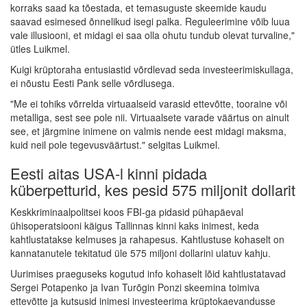
korraks saad ka tõestada, et temasuguste skeemide kaudu
saavad esimesed õnnelikud isegi palka. Reguleerimine võib luua
vale illusiooni, et midagi ei saa olla ohutu tundub olevat turvaline,"
ütles Luikmel.
Kuigi krüptoraha entusiastid võrdlevad seda investeerimiskullaga,
ei nõustu Eesti Pank selle võrdlusega.
"Me ei tohiks võrrelda virtuaalseid varasid ettevõtte, tooraine või
metalliga, sest see pole nii. Virtuaalsete varade väärtus on ainult
see, et järgmine inimene on valmis nende eest midagi maksma,
kuid neil pole tegevusväärtust." selgitas Luikmel.
Eesti aitas USA-l kinni pidada
küberpetturid, kes pesid 575 miljonit dollarit
Keskkriminaalpolitsei koos FBI-ga pidasid pühapäeval
ühisoperatsiooni käigus Tallinnas kinni kaks inimest, keda
kahtlustatakse kelmuses ja rahapesus. Kahtlustuse kohaselt on
kannatanutele tekitatud üle 575 miljoni dollarini ulatuv kahju.
Uurimises praeguseks kogutud info kohaselt lõid kahtlustatavad
Sergei Potapenko ja Ivan Turõgin Ponzi skeemina toimiva
ettevõtte ja kutsusid inimesi investeerima krüptokaevandusse