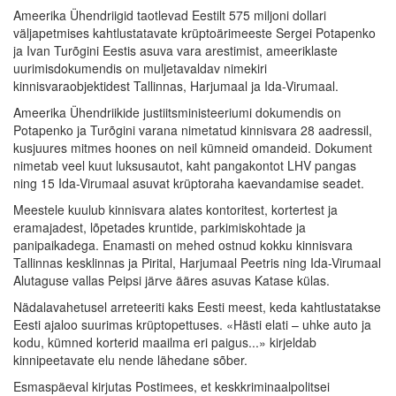
Ameerika Ühendriigid taotlevad Eestilt 575 miljoni dollari
väljapetmises kahtlustatavate krüptoärimeeste Sergei Potapenko
ja Ivan Turõgini Eestis asuva vara arestimist, ameeriklaste
uurimisdokumendis on muljetavaldav nimekiri
kinnisvaraobjektidest Tallinnas, Harjumaal ja Ida-Virumaal.
Ameerika Ühendriikide justiitsministeeriumi dokumendis on
Potapenko ja Turõgini varana nimetatud kinnisvara 28 aadressil,
kusjuures mitmes hoones on neil kümneid omandeid. Dokument
nimetab veel kuut luksusautot, kaht pangakontot LHV pangas
ning 15 Ida-Virumaal asuvat krüptoraha kaevandamise seadet.
Meestele kuulub kinnisvara alates kontoritest, kortertest ja
eramajadest, lõpetades kruntide, parkimiskohtade ja
panipaikadega. Enamasti on mehed ostnud kokku kinnisvara
Tallinnas kesklinnas ja Pirital, Harjumaal Peetris ning Ida-Virumaal
Alutaguse vallas Peipsi järve ääres asuvas Katase külas.
Nädalavahetusel arreteeriti kaks Eesti meest, keda kahtlustatakse
Eesti ajaloo suurimas krüptopettuses. «Hästi elati – uhke auto ja
kodu, kümned korterid maailma eri paigus...» kirjeldab
kinnipeetavate elu nende lähedane sõber.
Esmaspäeval kirjutas Postimees, et keskkriminaalpolitsei