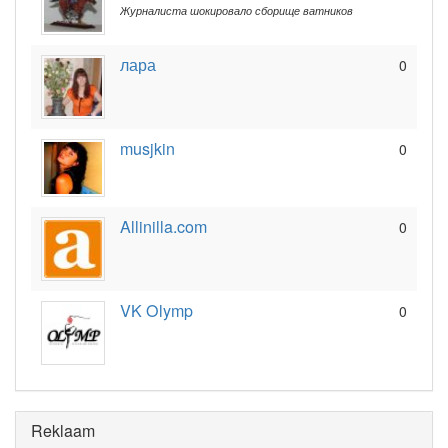
Журналиста шокировало сборище ватников
лара
0
musjkin
0
Allinilla.com
0
VK Olymp
0
Reklaam