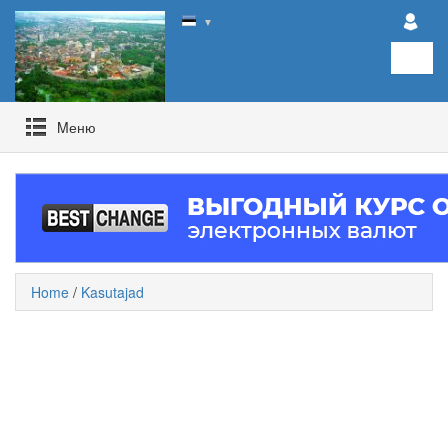
▼
Mеню
Home
/
Kasutajad