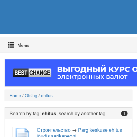
Mеню
Home
/
Otsing
/
ehitus
Search by tag:
ehitus
, search by
another tag
1
Строительство
→
Pargikeskuse ehitus
jõudis sarikapeoni