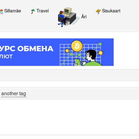
Sillamäe
Travel
Sisukaart
Äri
y
another tag