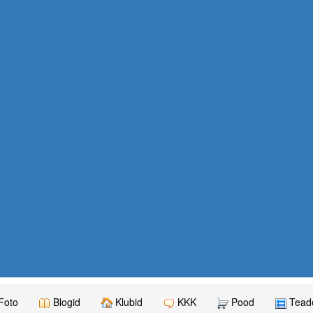
Foto
Blogid
Klubid
KKK
Pood
Teade