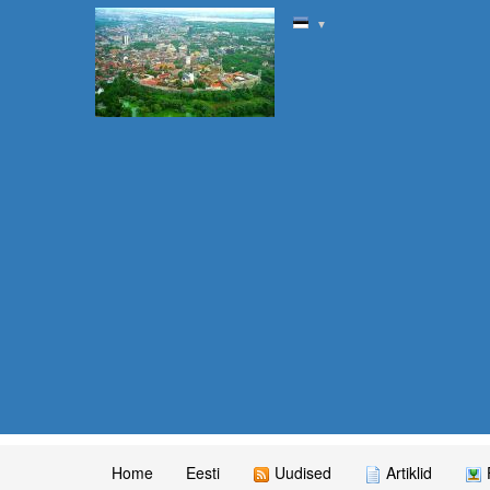
▼
Home
Eesti
Uudised
Artiklid