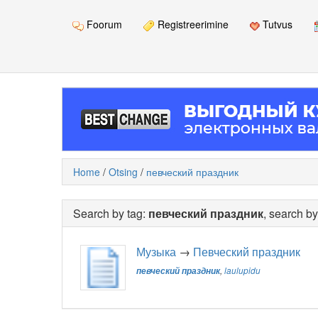
Foorum
Registreerimine
Tutvus
Home
/
Otsing
/
певческий праздник
Search by tag:
певческий праздник
, search b
Музыка
→
Певческий праздник
певческий праздник
,
laulupidu