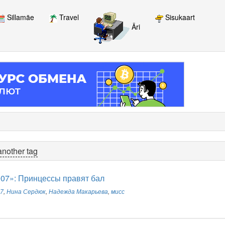
Sillamäe
Travel
Sisukaart
Äri
another tag
007»: Принцессы правят бал
07
,
Нина Сердюк
,
Надежда Макарьева
,
мисс