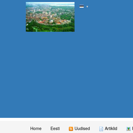
▼
Home
Eesti
Uudised
Artiklid