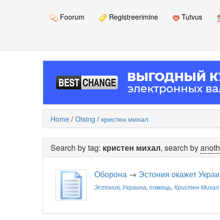
Foorum
Registreerimine
Tutvus
Home
/
Otsing
/
кристен михал
Search by tag:
кристен михал
, search by
anoth
Оборона
→
Эстония окажет Укра
Эстония
,
Украина
,
помощь
,
Кристен Михал