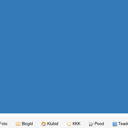
Foto
Blogid
Klubid
KKK
Pood
Teade