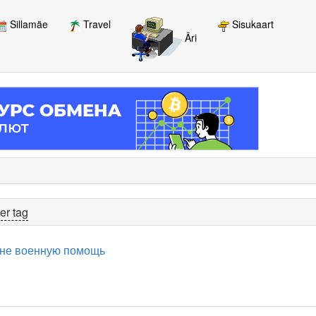
Sillamäe
Travel
Sisukaart
Äri
er tag
ине военную помощь