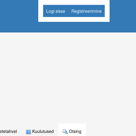
Logi sisse
Registreerimine
tetahvel
Kuulutused
Otsing