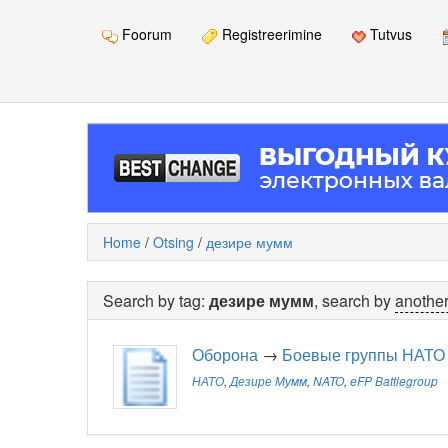
Foorum
Registreerimine
Tutvus
Home
/
Otsing
/
дезире мумм
Search by tag:
дезире мумм
, search by
another
Оборона
→
Боевые группы НАТО 
НАТО
,
Дезире Мумм
,
NATO
,
eFP Battlegroup