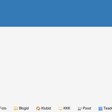
Foto
Blogid
Klubid
KKK
Pood
Teade