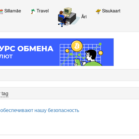
Sillamäe
Travel
Sisukaart
Äri
 tag
обеспечивают нашу безопасность