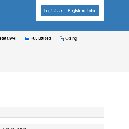
Logi sisse
Registreerimine
tetahvel
Kuulutused
Otsing