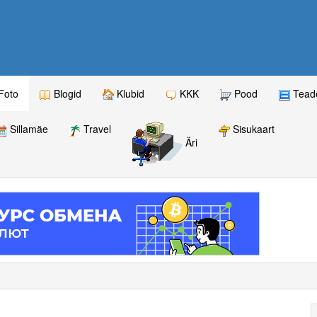
Foto
Blogid
Klubid
KKK
Pood
Teade
Sillamäe
Travel
Sisukaart
Äri