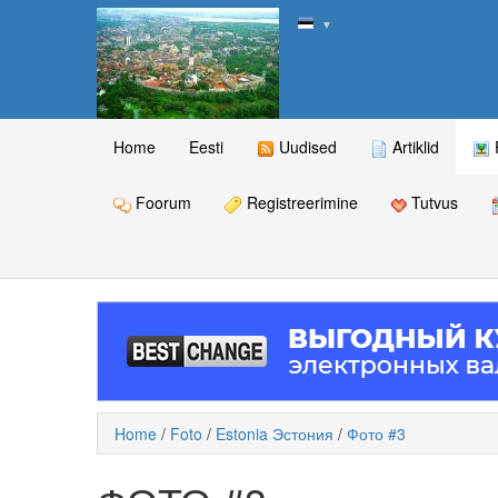
▼
Home
Eesti
Uudised
Artiklid
Foorum
Registreerimine
Tutvus
Home
/
Foto
/
Estonia Эстония
/
Фото #3