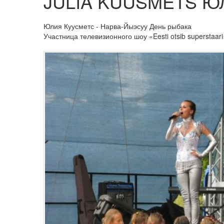
JULIA KUUSMETS 
Юлия Куусметс - Нарва-Йыэсуу День рыбака
Участница телевизионного шоу «Eesti otsib superstaari