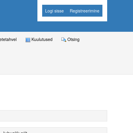
Logi sisse
Registreerimine
tetahvel
Kuulutused
Otsing