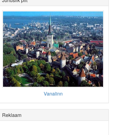
Juhuslik pilt
Vanalinn
Reklaam