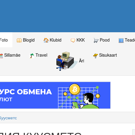
Foto
Blogid
Klubid
KKK
Pood
Teade
Sillamäe
Travel
Sisukaart
Äri
Куусметс