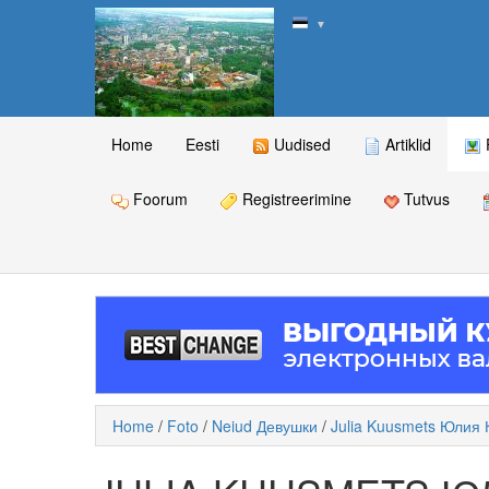
▼
Home
Eesti
Uudised
Artiklid
Foorum
Registreerimine
Tutvus
Home
/
Foto
/
Neiud Девушки
/
Julia Kuusmets Юлия 