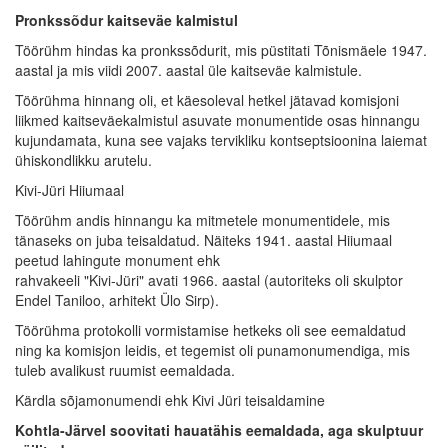
Pronkssõdur kaitseväe kalmistul
Töörühm hindas ka pronkssõdurit, mis püstitati Tõnismäele 1947.
aastal ja mis viidi 2007. aastal üle kaitseväe kalmistule.
Töörühma hinnang oli, et käesoleval hetkel jätavad komisjoni
liikmed kaitseväekalmistul asuvate monumentide osas hinnangu
kujundamata, kuna see vajaks tervikliku kontseptsioonina laiemat
ühiskondlikku arutelu.
Kivi-Jüri Hiiumaal
Töörühm andis hinnangu ka mitmetele monumentidele, mis
tänaseks on juba teisaldatud. Näiteks 1941. aastal Hiiumaal
peetud lahingute monument ehk
rahvakeeli "Kivi-Jüri" avati 1966. aastal (autoriteks oli skulptor
Endel Taniloo, arhitekt Ülo Sirp).
Töörühma protokolli vormistamise hetkeks oli see eemaldatud
ning ka komisjon leidis, et tegemist oli punamonumendiga, mis
tuleb avalikust ruumist eemaldada.
Kärdla sõjamonumendi ehk Kivi Jüri teisaldamine
Kohtla-Järvel soovitati hauatähis eemaldada, aga skulptuur