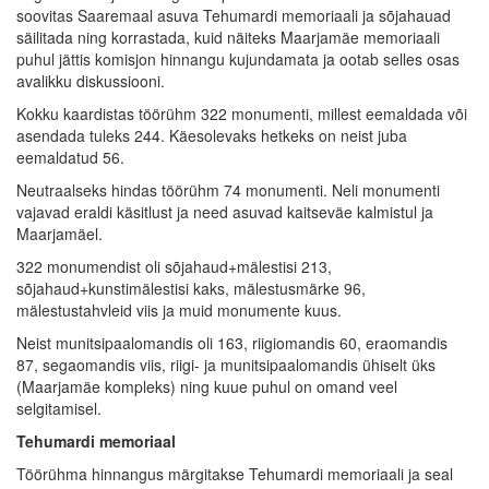
soovitas Saaremaal asuva Tehumardi memoriaali ja sõjahauad
säilitada ning korrastada, kuid näiteks Maarjamäe memoriaali
puhul jättis komisjon hinnangu kujundamata ja ootab selles osas
avalikku diskussiooni.
Kokku kaardistas töörühm 322 monumenti, millest eemaldada või
asendada tuleks 244. Käesolevaks hetkeks on neist juba
eemaldatud 56.
Neutraalseks hindas töörühm 74 monumenti. Neli monumenti
vajavad eraldi käsitlust ja need asuvad kaitseväe kalmistul ja
Maarjamäel.
322 monumendist oli sõjahaud+mälestisi 213,
sõjahaud+kunstimälestisi kaks, mälestusmärke 96,
mälestustahvleid viis ja muid monumente kuus.
Neist munitsipaalomandis oli 163, riigiomandis 60, eraomandis
87, segaomandis viis, riigi- ja munitsipaalomandis ühiselt üks
(Maarjamäe kompleks) ning kuue puhul on omand veel
selgitamisel.
Tehumardi memoriaal
Töörühma hinnangus märgitakse Tehumardi memoriaali ja seal