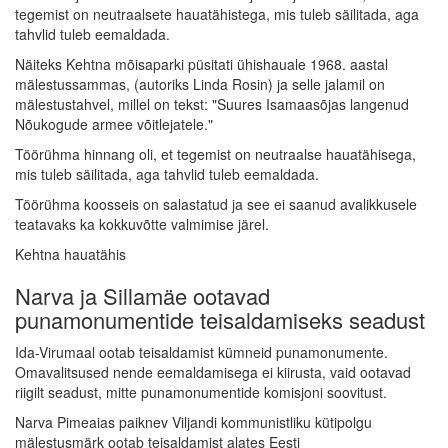
tegemist on neutraalsete hauatähistega, mis tuleb säilitada, aga
tahvlid tuleb eemaldada.
Näiteks Kehtna mõisaparki püsitati ühishauale 1968. aastal
mälestussammas, (autoriks Linda Rosin) ja selle jalamil on
mälestustahvel, millel on tekst: "Suures Isamaasõjas langenud
Nõukogude armee võitlejatele."
Töörühma hinnang oli, et tegemist on neutraalse hauatähisega,
mis tuleb säilitada, aga tahvlid tuleb eemaldada.
Töörühma koosseis on salastatud ja see ei saanud avalikkusele
teatavaks ka kokkuvõtte valmimise järel.
Kehtna hauatähis
Narva ja Sillamäe ootavad
punamonumentide teisaldamiseks seadust
Ida-Virumaal ootab teisaldamist kümneid punamonumente.
Omavalitsused nende eemaldamisega ei kiirusta, vaid ootavad
riigilt seadust, mitte punamonumentide komisjoni soovitust.
Narva Pimeaias paiknev Viljandi kommunistliku kütipolgu
mälestusmärk ootab teisaldamist alates Eesti