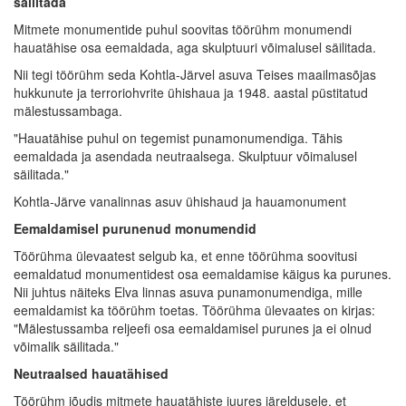
säilitada
Mitmete monumentide puhul soovitas töörühm monumendi
hauatähise osa eemaldada, aga skulptuuri võimalusel säilitada.
Nii tegi töörühm seda Kohtla-Järvel asuva Teises maailmasõjas
hukkunute ja terroriohvrite ühishaua ja 1948. aastal püstitatud
mälestussambaga.
"Hauatähise puhul on tegemist punamonumendiga. Tähis
eemaldada ja asendada neutraalsega. Skulptuur võimalusel
säilitada."
Kohtla-Järve vanalinnas asuv ühishaud ja hauamonument
Eemaldamisel purunenud monumendid
Töörühma ülevaatest selgub ka, et enne töörühma soovitusi
eemaldatud monumentidest osa eemaldamise käigus ka purunes.
Nii juhtus näiteks Elva linnas asuva punamonumendiga, mille
eemaldamist ka töörühm toetas. Töörühma ülevaates on kirjas:
"Mälestussamba reljeefi osa eemaldamisel purunes ja ei olnud
võimalik säilitada."
Neutraalsed hauatähised
Töörühm jõudis mitmete hauatähiste juures järeldusele, et