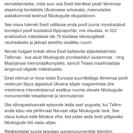
eemaldamiseks, mida suur osa Eesti elanikest peab Venemaa
sissetungi kontekstis Ukrainasse solvavaks, meenutades
aastakümneid kestnud Nõukogude okupatsiooni.
See otsus tuleneb Eesti valitsuse enda poolt juunis moodustatud
komisjoni poolt koostatud lõppraportist, mis otsustas, et 322
analüüsitud mälestisest üle 70 loetakse ideoloogiliselt
neutraalseks ja jäävad seetõttu avalikku ruumi.
Nende hulgast torkab silma Eesti kaitseväe sõjaväekalmistu
Tallinnas - kus asub Nõukogude pronkssõduri ausammas - ning
Maarjamae memoriaalkompleks, samuti Teises maailmasõjas
langenud vägede mälestuseks.
Eesti võimud on koos teiste Euroopa suurriikidega Venemaa poolt
veebruari lõpus algatatud Ukraina sõjale reageerimise ühe
meetmena intensiivistanud avalikus ruumis olevate Nõukogude
monumentide teisaldamist ja lammutamist.
Üks silmapaistvamaid episoode leidis aset augustis, kui Tallinn
andis käsu viia piirilinnast Narvast välja Nõukogude tank. See
otsus kutsus esile Moskva viha, kes pidas seda žesti põlgavaks
Nõukogude töö vastu sõjas.
Riigikantselei juures tegutsev punamonumentide töörühm