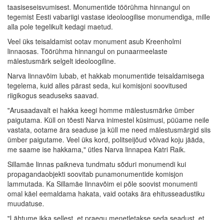
taasiseseisvumisest. Monumentide töörühma hinnangul on
tegemist Eesti vabariigi vastase ideoloogilise monumendiga, mille
alla pole tegelikult kedagi maetud.
Veel üks teisaldamist ootav monument asub Kreenholmi
linnaosas. Töörühma hinnangul on punaarmeelaste
mälestusmärk selgelt ideoloogiline.
Narva linnavõim lubab, et hakkab monumentide teisaldamisega
tegelema, kuid alles pärast seda, kui komisjoni soovitused
riigikogus seaduseks saavad.
"Arusaadavalt ei hakka keegi homme mälestusmärke ümber
paigutama. Küll on tõesti Narva inimestel küsimusi, püüame neile
vastata, ootame ära seaduse ja küll me need mälestusmärgid siis
ümber paigutame. Veel üks kord, politseijõud võivad koju jääda,
me saame ise hakkama," ütles Narva linnapea Katri Raik.
Sillamäe linnas paikneva tundmatu sõduri monumendi kui
propagandaobjekti soovitab punamonumentide komisjon
lammutada. Ka Sillamäe linnavõim ei põle soovist monumenti
omal käel eemaldama hakata, vaid ootaks ära ehitusseadustiku
muudatuse.
"Lähtume ikka sellest, et praegu menetletakse seda seadust, et