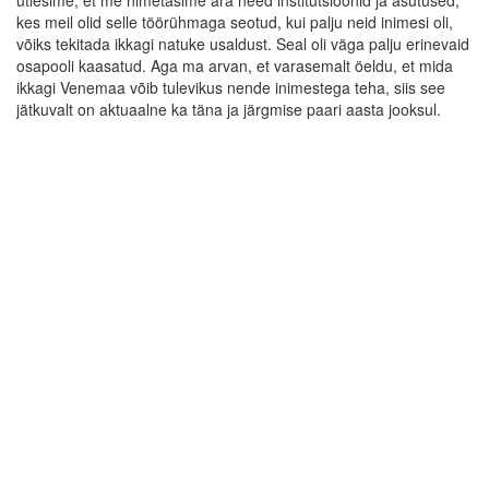
kes meil olid selle töörühmaga seotud, kui palju neid inimesi oli,
võiks tekitada ikkagi natuke usaldust. Seal oli väga palju erinevaid
osapooli kaasatud. Aga ma arvan, et varasemalt öeldu, et mida
ikkagi Venemaa võib tulevikus nende inimestega teha, siis see
jätkuvalt on aktuaalne ka täna ja järgmise paari aasta jooksul.