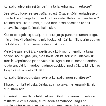
Kui palju tuleb inimesi ümber matta ja kuhu nad maetakse?
See sõltub konkreetsest sõjahauast. Osadel sõjahaudadesse on
maetud paar langetud, osade all on sadu. Kuhu nad maetakse?
Tänane praktika on see, et nad maetakse koostöös kohaliku
omavalitsusega lähimale kalmistule.
Kas te ei tegele liiga palju n-ö teise järgu punamonumentidega,
mis on kuskil võpsikus ja mis kedagi ei häiri ja mille parim saatus
olekski see, et nad sammalduvad sinna?
Meie ülesanne oli ära kaardistada kõik monumendid ja täna
nende 322 hulgas, jah, olen nõus, on ka selliseid, mis võikski
kuskile võpsikusse jääda võib-olla. Aga kuna inimesed nendest
teada andsid ja muudest andmebaasidest nad välja tulid, siis me
ikkagi käisime nad kõik läbi.
Kui palju läheb purustamisele ja kui palju muuseumitesse?
Täpset numbrit ei oska öelda, aga ma arvan, et enamik läheb
purustamisele.
Kui mõni omavalitsus leiab, et nad viiksid monumendi, mis on
otsustatud eemaldada, surnuaeda samamoodi nagu on
pronkssõdur surnuaias, siis mis on teie vastus, kui teie olete