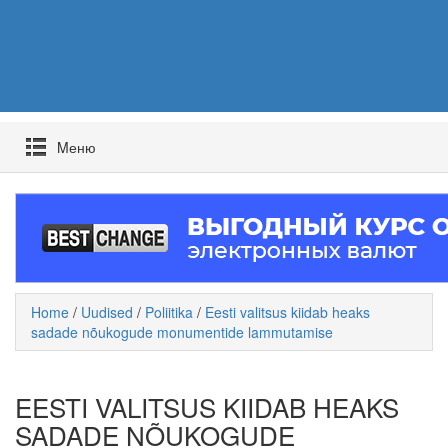
Mеню
Home
/
Uudised
/
Poliitika
/
Eesti valitsus kiidab heaks
sadade nõukogude monumentide lammutamise
EESTI VALITSUS KIIDAB HEAKS
SADADE NÕUKOGUDE