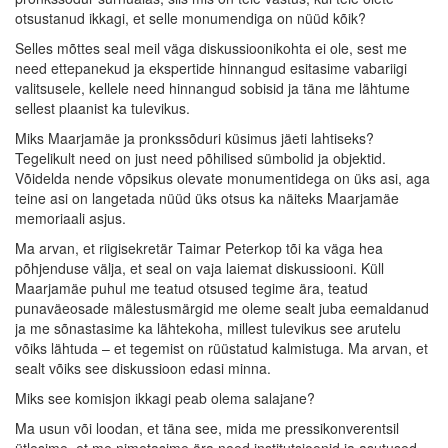
otsustanud ikkagi, et selle monumendiga on nüüd kõik?
Selles mõttes seal meil väga diskussioonikohta ei ole, sest me
need ettepanekud ja ekspertide hinnangud esitasime vabariigi
valitsusele, kellele need hinnangud sobisid ja täna me lähtume
sellest plaanist ka tulevikus.
Miks Maarjamäe ja pronkssõduri küsimus jäeti lahtiseks?
Tegelikult need on just need põhilised sümbolid ja objektid.
Võidelda nende võpsikus olevate monumentidega on üks asi, aga
teine asi on langetada nüüd üks otsus ka näiteks Maarjamäe
memoriaali asjus.
Ma arvan, et riigisekretär Taimar Peterkop tõi ka väga hea
põhjenduse välja, et seal on vaja laiemat diskussiooni. Küll
Maarjamäe puhul me teatud otsused tegime ära, teatud
punaväeosade mälestusmärgid me oleme sealt juba eemaldanud
ja me sõnastasime ka lähtekoha, millest tulevikus see arutelu
võiks lähtuda – et tegemist on rüüstatud kalmistuga. Ma arvan, et
sealt võiks see diskussioon edasi minna.
Miks see komisjon ikkagi peab olema salajane?
Ma usun või loodan, et täna see, mida me pressikonverentsil
ütlesime, et me nimetasime ära need institutsioonid ja asutused,