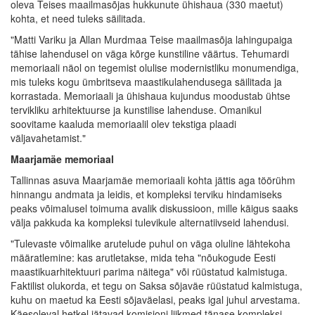
oleva Teises maailmasõjas hukkunute ühishaua (330 maetut)
kohta, et need tuleks säilitada.
"Matti Variku ja Allan Murdmaa Teise maailmasõja lahingupaiga
tähise lahendusel on väga kõrge kunstiline väärtus. Tehumardi
memoriaali näol on tegemist olulise modernistliku monumendiga,
mis tuleks kogu ümbritseva maastikulahendusega säilitada ja
korrastada. Memoriaali ja ühishaua kujundus moodustab ühtse
tervikliku arhitektuurse ja kunstilise lahenduse. Omanikul
soovitame kaaluda memoriaalil olev tekstiga plaadi
väljavahetamist."
Maarjamäe memoriaal
Tallinnas asuva Maarjamäe memoriaali kohta jättis aga töörühm
hinnangu andmata ja leidis, et kompleksi terviku hindamiseks
peaks võimalusel toimuma avalik diskussioon, mille käigus saaks
välja pakkuda ka kompleksi tulevikule alternatiivseid lahendusi.
"Tulevaste võimalike arutelude puhul on väga oluline lähtekoha
määratlemine: kas arutletakse, mida teha "nõukogude Eesti
maastikuarhitektuuri parima näitega" või rüüstatud kalmistuga.
Faktilist olukorda, et tegu on Saksa sõjaväe rüüstatud kalmistuga,
kuhu on maetud ka Eesti sõjaväelasi, peaks igal juhul arvestama.
Käesoleval hetkel jätavad komisjoni liikmed tänase kompleksi