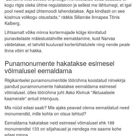
kogu riigis oleks ühtne regulatsioon ja sellest me lähtumegi, et igal
pool need asjad ühtemoodi lahendatakse. Aga kindlasti on see
küsimus volikogu otsustada," rääkis Sillamäe linnapea Tõnis
Kalberg.
Lihtsamalt võiks minna kortermajade külge kinnitatud
punaväelaste mälestustahvlite eemaldamine, kuid Narvas
väidetakse, et tahvlid kuuluvad korteriühistutele ning nende peale
linna võim ei hakka.
Punamonumente hakatakse esimesel
võimalusel eemaldama
Riigikantselei punamonumentide töörühma koostatud nimekirja
pandud punamonumente hakatakse eemaldama esimesel
võimalusel, ütles töörühma juht Asko Kivinuk "Aktuaalsele
kaamerale" antud intervjuus.
Mis nüüd edasi saab? Mis ajaks peavad olema eemaldatud need
monumendid, mille kohta on otsus tehtud?
Eemaldama hakatakse neid esimesel võimalusel ehk 188
monumendist 133 on sõjahauad ja nendega me saame kohe
edasi minna.