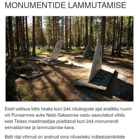
MONUMENTIDE LAMMUTAMISE
Eesti valitsus kiitis heaks kuni 244 nõukogude ajal avalikku ruumi
või Punaarmee auks Natsi-Saksamaa vastu saavutatud võidu
eest Teises maailmasõjas püstitatud kuni 244 monumendi
eemaldamise ja lammutamise kava.
Balti riigi võimud on andnud oma nõusoleku mälestusmärkide