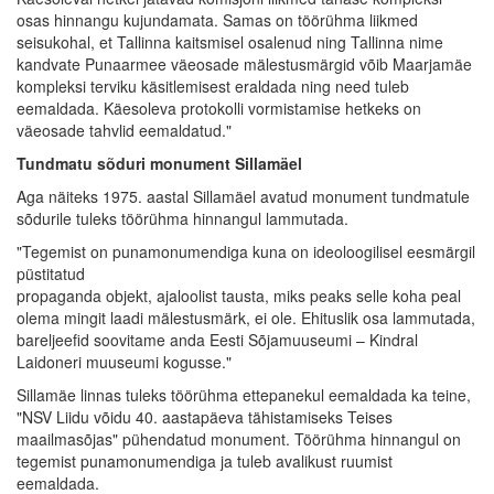
osas hinnangu kujundamata. Samas on töörühma liikmed
seisukohal, et Tallinna kaitsmisel osalenud ning Tallinna nime
kandvate Punaarmee väeosade mälestusmärgid võib Maarjamäe
kompleksi terviku käsitlemisest eraldada ning need tuleb
eemaldada. Käesoleva protokolli vormistamise hetkeks on
väeosade tahvlid eemaldatud."
Tundmatu sõduri monument Sillamäel
Aga näiteks 1975. aastal Sillamäel avatud monument tundmatule
sõdurile tuleks töörühma hinnangul lammutada.
"Tegemist on punamonumendiga kuna on ideoloogilisel eesmärgil
püstitatud
propaganda objekt, ajaloolist tausta, miks peaks selle koha peal
olema mingit laadi mälestusmärk, ei ole. Ehituslik osa lammutada,
bareljeefid soovitame anda Eesti Sõjamuuseumi – Kindral
Laidoneri muuseumi kogusse."
Sillamäe linnas tuleks töörühma ettepanekul eemaldada ka teine,
"NSV Liidu võidu 40. aastapäeva tähistamiseks Teises
maailmasõjas" pühendatud monument. Töörühma hinnangul on
tegemist punamonumendiga ja tuleb avalikust ruumist
eemaldada.