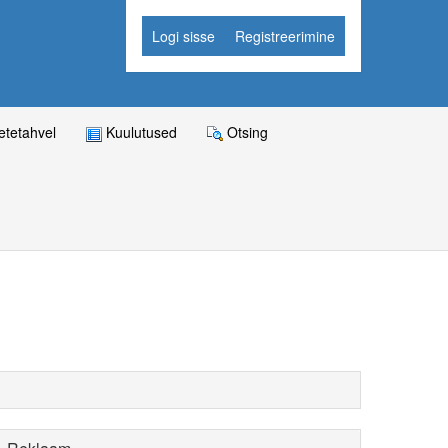
Logi sisse
Registreerimine
tetahvel
Kuulutused
Otsing