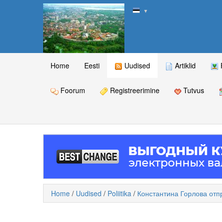
▼
Home
Eesti
Uudised
Artiklid
Foorum
Registreerimine
Tutvus
Home
/
Uudised
/
Poliitika
/
Константина Горлова отп