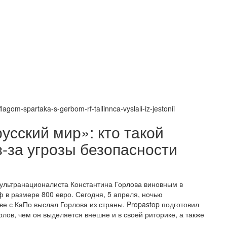
agom-spartaka-s-gerbom-rf-tallinnca-vyslali-iz-jestonii
усский мир»: кто такой
-за угрозы безопасности
 ультранационалиста Константина Горлова виновным в
 в размере 800 евро. Сегодня, 5 апреля, ночью
е с КаПо выслал Горлова из страны. Propastop подготовил
орлов, чем он выделяется внешне и в своей риторике, а также