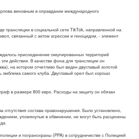
Горлова виновным в оправдании международного
ходе трансляции в социальной сети TikTok, направленной на
ол, связанный с актом агрессии и геноцидом, - элемент
уждалось присоединение оккупированных территорий
эти действия. В качестве фона для трансляции он
ва), на котором отчетливо был виден двуглавый золотой
сь эмблема самого клуба. Двуглавый орел был хорошо
штраф в размере 800 евро. Расходы на защиту он обязан
за отсутствия состава правонарушения. Было установлено,
ждением, упомянутые в обвинении, не могут быть расценены
да.
полиции и погранохраны (PPA) в сотрудничестве с Полицией