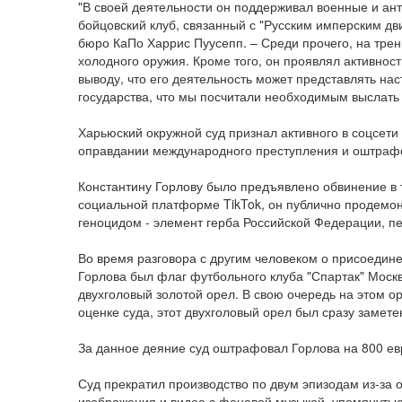
"В своей деятельности он поддерживал военные и ант
бойцовский клуб, связанный с "Русским имперским д
бюро КаПо Харрис Пуусепп. – Среди прочего, на тре
холодного оружия. Кроме того, он проявлял активност
выводу, что его деятельность может представлять нас
государства, что мы посчитали необходимым выслать 
Харьюский окружной суд признал активного в соцсети
оправдании международного преступления и оштрафо
Константину Горлову было предъявлено обвинение в т
социальной платформе TikTok, он публично продемон
геноцидом - элемент герба Российской Федерации, пе
Во время разговора с другим человеком о присоедине
Горлова был флаг футбольного клуба "Спартак" Москв
двухголовый золотой орел. В свою очередь на этом 
оценке суда, этот двухголовый орел был сразу замете
За данное деяние суд оштрафовал Горлова на 800 ев
Суд прекратил производство по двум эпизодам из-за о
изображения и видео с фоновой музыкой, упомянутые 