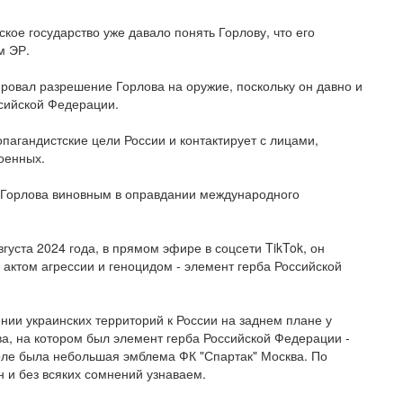
ское государство уже давало понять Горлову, что его
м ЭР.
ровал разрешение Горлова на оружие, поскольку он давно и
сийской Федерации.
пагандистские цели России и контактирует с лицами,
оенных.
а Горлова виновным в оправдании международного
густа 2024 года, в прямом эфире в соцсети TikTok, он
актом агрессии и геноцидом - элемент герба Российской
нии украинских территорий к России на заднем плане у
а, на котором был элемент герба Российской Федерации -
орле была небольшая эмблема ФК "Спартак" Москва. По
н и без всяких сомнений узнаваем.