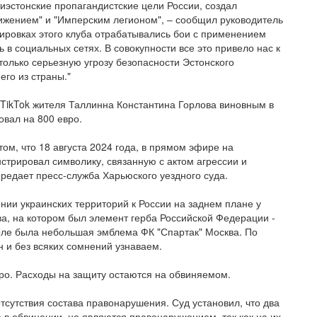
иэстонские пропагандистские цели России, создал
вижением" и "Имперским легионом", – сообщил руководитель
нировках этого клуба отрабатывались бои с применением
ь в социальных сетях. В совокупности все это привело нас к
только серьезную угрозу безопасности Эстонского
его из страны."
 TikTok жителя Таллинна Константина Горлова виновным в
вал на 800 евро.
ом, что 18 августа 2024 года, в прямом эфире на
стрировал символику, связанную с актом агрессии и
редает пресс-служба Харьюского уездного суда.
нии украинских территорий к России на заднем плане у
а, на котором был элемент герба Российской Федерации -
орле была небольшая эмблема ФК "Спартак" Москва. По
н и без всяких сомнений узнаваем.
ро. Расходы на защиту остаются на обвиняемом.
тсутствия состава правонарушения. Суд установил, что два
в обвинении, не являются правонарушением, так как на их