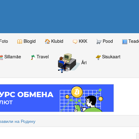
Foto
Blogid
Klubid
KKK
Pood
Teade
Sillamäe
Travel
Sisukaart
Äri
равили на Родину