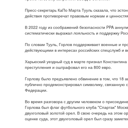
Пресс-секретарь КаПо Марта Тууль сказала, что эстон
действия противоречат правовым нормам и ценностя
В 2022 году из соображений безопасности PPA аннули
систематически выражал лояльность и поддержку Рос
По словам Тууль, Горлов поддерживает военные и про
действующими в интересах российских спецслужб и в
Харьюский уездный суд в марте признал Константин
преступления и оштрафовал его на 800 евро.
Горлову было предъявлено обвинение в том, что 18 ав
публично продемонстрировал символику, связанную с 
Федерации.
Во время разговора с другим человеком о присоедине
Горлова был флаг футбольного клуба "Спартак" Москв
двухголовый золотой орел. В свою очередь на этом 
оценке суда, этот двухголовый орел был сразу замете