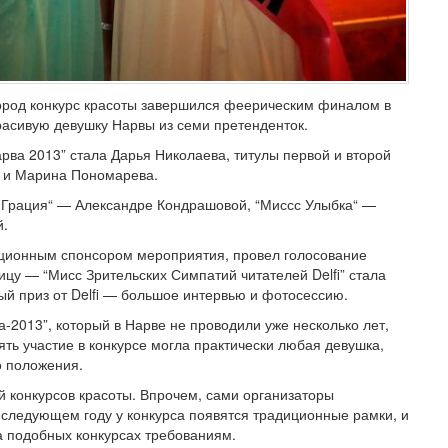
 город конкурс красоты завершился феерическим финалом в
асивую девушку Нарвы из семи претенденток.
рва 2013” стала Дарья Николаева, титулы первой и второй
а и Марина Пономарева.
с Грация“ — Александре Кондрашовой, “Миссс Улыбка“ —
й.
ационным спонсором мероприятия, провел голосование
цу — “Мисс Зрительских Симпатий читателей Delfi” стала
й приз от Delfi — большое интервью и фотосессию.
-2013”, который в Нарве не проводили уже несколько лет,
нять участие в конкурсе могла практически любая девушка,
о положения.
й конкурсов красоты. Впрочем, сами организаторы
В следующем году у конкурса появятся традиционные рамки, и
а подобных конкурсах требованиям.