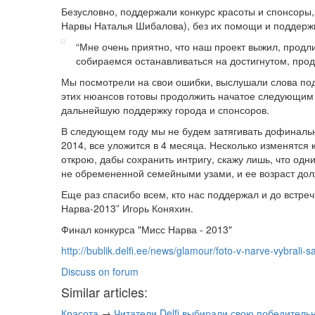
Безусловно, поддержали конкурс красоты и спонсоры
Нарвы Наталья Шибалова), без их помощи и поддержк
“Мне очень приятно, что наш проект выжил, продл
собираемся останавливаться на достигнутом, про
Мы посмотрели на свои ошибки, выслушали слова подд
этих нюансов готовы продолжить начатое следующим л
дальнейшую поддержку города и спонсоров.
В следующем году мы не будем затягивать дофинальну
2014, все уложится в 4 месяца.
Несколько изменятся к
открою, дабы сохранить интригу, скажу лишь, что одн
не обремененной семейными узами, и ее возраст долж
Еще раз спасибо всем, кто нас поддержал и до встреч
Нарва-2013” Игорь Коняхин.
Финал конкурса "Мисс Нарва - 2013"
http://bublik.delfi.ee/news/glamour/foto-v-narve-vybra
Discuss on forum
Similar articles:
Красота
→
Читатели Delfi выбирали свою победитель