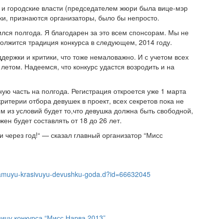
, и городские власти (председателем жюри была вице-мэр
и, признаются организаторы, было бы непросто.
ился полгода. Я благодарен за это всем спонсорам. Мы не
должится традиция конкурса в следующем, 2014 году.
ержки и критики, что тоже немаловажно. И с учетом всех
етом. Надеемся, что конкурс удастся возродить и на
ю часть на полгода. Регистрация откроется уже 1 марта
ритерии отбора девушек в проект, всех секретов пока не
им из условий будет то,что девушка должна быть свободной,
ен будет составлять от 18 до 26 лет.
и через год!“ — сказал главный организатор “Мисс
li-samuyu-krasivuyu-devushku-goda.d?id=66632045
ницу конкурса “Мисс Нарва 2013”