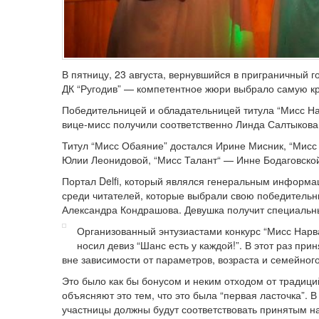
В пятницу, 23 августа, вернувшийся в приграничный
ДК “Ругодив” — компетентное жюри выбрало самую кр
Победительницей и обладательницей титула “Мисс На
вице-мисс получили соответственно Линда Салтыков
Титул “Мисс Обаяние” достался Ирине Мисник, “Мис
Юлии Леонидовой, “Мисс Талант“ — Инне Бодаговско
Портал Delfi, который являлся генеральным информ
среди читателей, которые выбрали свою победительни
Александра Кондрашова. Девушка получит специальны
Организованный энтузиастами конкурс “Мисс Нарва
носил девиз “Шанс есть у каждой!”. В этот раз при
вне зависимости от параметров, возраста и семейног
Это было как бы бонусом и неким отходом от традици
объясняют это тем, что это была “первая ласточка”. 
участницы должны будут соответствовать принятым н