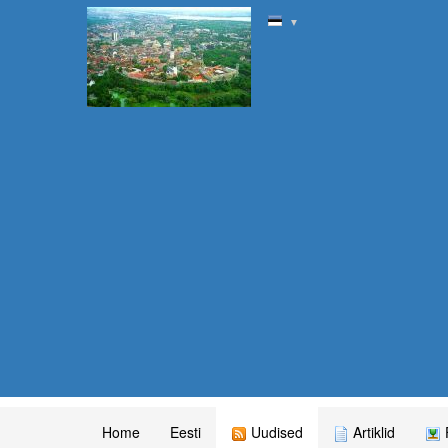
▼
Home
Eesti
Uudised
Artiklid