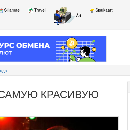
Sillamäe
Travel
Sisukaart
Äri
года
 САМУЮ КРАСИВУЮ