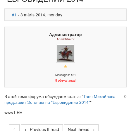
#1
- 3 märts 2014, monday
Администратор
Administrator
Messages: 181
5 päeva tagasi
В этой теме форума обсуждаем статью "
Таня Михайлова
0
представит Эстонию на "Евровидении 2014"
"
www1.EE
↑
← Previous thread
Next thread →