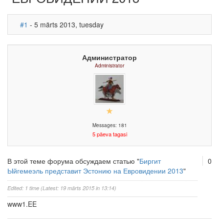
#1
- 5 märts 2013, tuesday
Администратор
Administrator
Messages: 181
5 päeva tagasi
В этой теме форума обсуждаем статью "
Биргит
0
Ыйгемеэль представит Эстонию на Евровидении 2013
"
Edited: 1 time (Latest: 19 märts 2015 in 13:14)
www1.EE