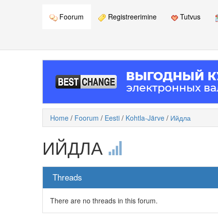
Foorum
Registreerimine
Tutvus
Home
/
Foorum
/
Eesti
/
Kohtla-Järve
/
Ийдла
ИЙДЛА
Threads
There are no threads in this forum.