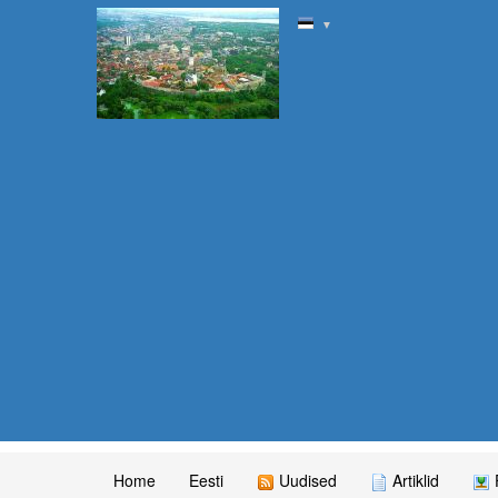
▼
Home
Eesti
Uudised
Artiklid