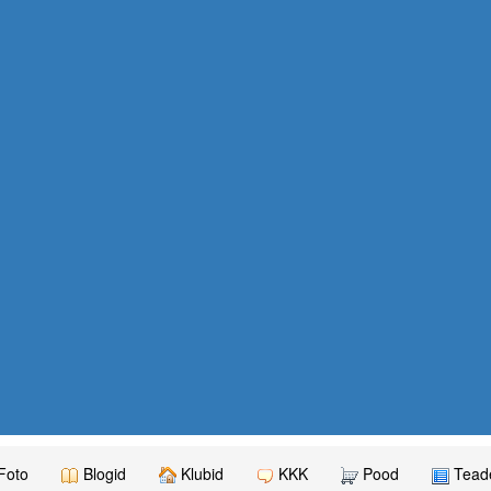
Foto
Blogid
Klubid
KKK
Pood
Teade