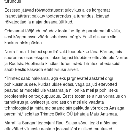
turundus
Eestisse jäävad rõivatööstusest tulevikus alles kõrgemat
lisandväärtust pakkuv tootearendus ja turundus, leiavad
rõivatootjad ja majandusanalüütikud.
Odavamat tööjõudu nõudev tootmine liigub paratamatult välja,
sest kõrgemasse väärtusahelasse pürgiv Eesti ei suuda siin
konkurentsis püsida.
Norra firma Trimtexi spordirõivaid toodetakse täna Pärnus, mis
suuremas osas eksporditakse tagasi klubidele-ettevõtetele Norras
ja Rootsis. Hoolimata kindlast turust näeb Trimtex, et edaspidi
saab Eestis kasvada efektiivsuse arvelt.
"Trimtex saab hakkama, aga eks järgnevatel aastatel ongi
põhiküsimus see, kuidas üldse edasi, väga paljud ettevõtted
peavad ärimudelid üle vaatama ja nii on ka meil ja põhiliseks
probleemiks on tööjõupuudus. Eestis tootmise ainus võimalus on
tarnekiirus ja kvaliteet ja kindlasti on meil üle vaadata
tehnoloogiad ja mida me saame siin pakkuda võrreldes Aasiaga
paremini," selgitas Trimtex Baltic OÜ juhataja Maiu Antsmaa.
Marati ja Sangari tegevjuhi Raul Saksa sõnul tegid mõlemad
ettevõtted viimaste aastate jooksul läbi olulised muutused.