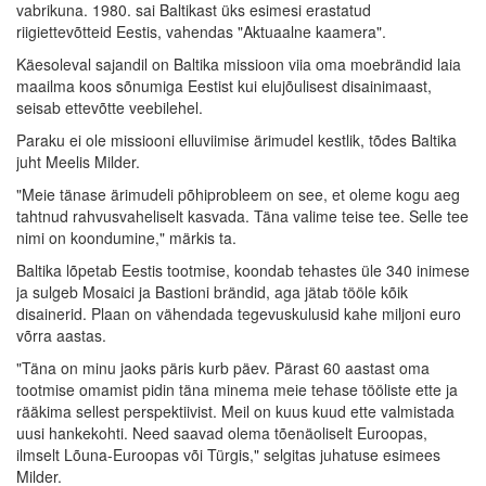
vabrikuna. 1980. sai Baltikast üks esimesi erastatud
riigiettevõtteid Eestis, vahendas "Aktuaalne kaamera".
Käesoleval sajandil on Baltika missioon viia oma moebrändid laia
maailma koos sõnumiga Eestist kui elujõulisest disainimaast,
seisab ettevõtte veebilehel.
Paraku ei ole missiooni elluviimise ärimudel kestlik, tõdes Baltika
juht Meelis Milder.
"Meie tänase ärimudeli põhiprobleem on see, et oleme kogu aeg
tahtnud rahvusvaheliselt kasvada. Täna valime teise tee. Selle tee
nimi on koondumine," märkis ta.
Baltika lõpetab Eestis tootmise, koondab tehastes üle 340 inimese
ja sulgeb Mosaici ja Bastioni brändid, aga jätab tööle kõik
disainerid. Plaan on vähendada tegevuskulusid kahe miljoni euro
võrra aastas.
"Täna on minu jaoks päris kurb päev. Pärast 60 aastast oma
tootmise omamist pidin täna minema meie tehase tööliste ette ja
rääkima sellest perspektiivist. Meil on kuus kuud ette valmistada
uusi hankekohti. Need saavad olema tõenäoliselt Euroopas,
ilmselt Lõuna-Euroopas või Türgis," selgitas juhatuse esimees
Milder.