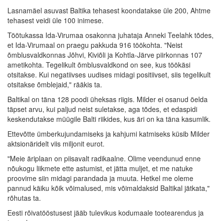
Lasnamäel asuvast Baltika tehasest koondatakse üle 200, Ahtme
tehasest veidi üle 100 inimese.
Töötukassa Ida-Virumaa osakonna juhataja Anneki Teelahk tõdes,
et Ida-Virumaal on praegu pakkuda 916 töökohta. "Neist
õmblusvaldkonnas Jõhvi, Kiviõli ja Kohtla-Järve piirkonnas 107
ametikohta. Tegelikult õmblusvaldkond on see, kus töökäsi
otsitakse. Kui negatiivses uudises midagi positiivset, siis tegelikult
otsitakse õmblejaid," rääkis ta.
Baltikal on täna 128 poodi üheksas riigis. Milder ei osanud öelda
täpset arvu, kui paljud neist suletakse, aga tõdes, et edaspidi
keskendutakse müügile Balti riikides, kus äri on ka täna kasumlik.
Ettevõtte ümberkujundamiseks ja kahjumi katmiseks küsib Milder
aktsionäridelt viis miljonit eurot.
"Meie äriplaan on piisavalt radikaalne. Olime veendunud enne
nõukogu liikmete ette astumist, et jätta muljet, et me natuke
proovime siin midagi parandada ja muuta. Hetkel me oleme
pannud käiku kõik võimalused, mis võimaldaksid Baltikal jätkata,"
rõhutas ta.
Eesti rõivatööstusest jääb tulevikus kodumaale tootearendus ja