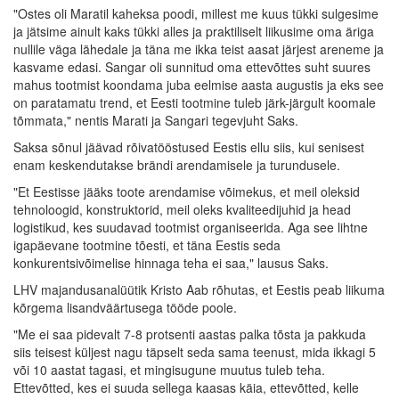
"Ostes oli Maratil kaheksa poodi, millest me kuus tükki sulgesime
ja jätsime ainult kaks tükki alles ja praktiliselt liikusime oma äriga
nullile väga lähedale ja täna me ikka teist aasat järjest areneme ja
kasvame edasi. Sangar oli sunnitud oma ettevõttes suht suures
mahus tootmist koondama juba eelmise aasta augustis ja eks see
on paratamatu trend, et Eesti tootmine tuleb järk-järgult koomale
tõmmata," nentis Marati ja Sangari tegevjuht Saks.
Saksa sõnul jäävad rõivatööstused Eestis ellu siis, kui senisest
enam keskendutakse brändi arendamisele ja turundusele.
"Et Eestisse jääks toote arendamise võimekus, et meil oleksid
tehnoloogid, konstruktorid, meil oleks kvaliteedijuhid ja head
logistikud, kes suudavad tootmist organiseerida. Aga see lihtne
igapäevane tootmine tõesti, et täna Eestis seda
konkurentsivõimelise hinnaga teha ei saa," lausus Saks.
LHV majandusanalüütik Kristo Aab rõhutas, et Eestis peab liikuma
kõrgema lisandväärtusega tööde poole.
"Me ei saa pidevalt 7-8 protsenti aastas palka tõsta ja pakkuda
siis teisest küljest nagu täpselt seda sama teenust, mida ikkagi 5
või 10 aastat tagasi, et mingisugune muutus tuleb teha.
Ettevõtted, kes ei suuda sellega kaasas käia, ettevõtted, kelle