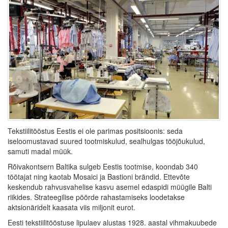
Tekstiilitööstus Eestis ei ole parimas positsioonis: seda
iseloomustavad suured tootmiskulud, sealhulgas tööjõukulud,
samuti madal müük.
Rõivakontsern Baltika sulgeb Eestis tootmise, koondab 340
töötajat ning kaotab Mosaici ja Bastioni brändid. Ettevõte
keskendub rahvusvahelise kasvu asemel edaspidi müügile Balti
riikides. Strateegilise pöörde rahastamiseks loodetakse
aktsionäridelt kaasata viis miljonit eurot.
Eesti tekstiilitööstuse lipulaev alustas 1928. aastal vihmakuubede