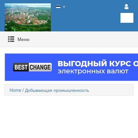
▼
Mеню
Home
/
Добывающая промышленность