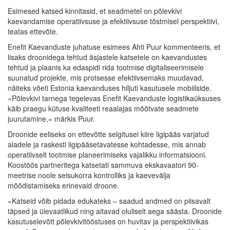
Esimesed katsed kinnitasid, et seadmetel on põlevkivi
kaevandamise operatiivsuse ja efektiivsuse tõstmisel perspektiivi,
teatas ettevõte.
Enefit Kaevanduste juhatuse esimees Ahti Puur kommenteeris, et
lisaks droonidega tehtud äsjastele katsetele on kaevandustes
tehtud ja plaanis ka edaspidi rida tootmise digitaliseerimisele
suunatud projekte, mis protsesse efektiivsemaks muudavad,
näiteks võeti Estonia kaevanduses hiljuti kasutusele mobiilside.
«Põlevkivi tarnega tegelevas Enefit Kaevanduste logistikaüksuses
käib praegu kütuse kvaliteeti reaalajas mõõtvate seadmete
juurutamine,» märkis Puur.
Droonide eeliseks on ettevõtte selgitusel kiire ligipääs varjatud
aladele ja raskesti ligipääsetavatesse kohtadesse, mis annab
operatiivselt tootmise planeerimiseks vajalikku informatsiooni.
Koostöös partneritega katsetati sammuva ekskavaatori 90-
meetrise noole seisukorra kontrolliks ja kaevevälja
mõõdistamiseks erinevaid droone.
«Katseid võib pidada edukateks – saadud andmed on piisavalt
täpsed ja ülevaatlikud ning aitavad oluliselt aega säästa. Droonide
kasutuselevõtt põlevkivitööstuses on huvitav ja perspektiivikas