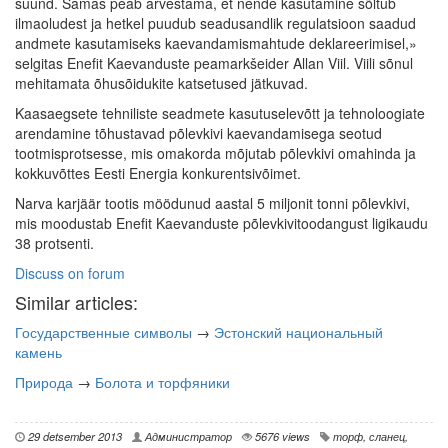
suund. Samas peab arvestama, et nende kasutamine sõltub
ilmaoludest ja hetkel puudub seadusandlik regulatsioon saadud
andmete kasutamiseks kaevandamismahtude deklareerimisel,»
selgitas Enefit Kaevanduste peamarkšeider Allan Viil. Viili sõnul
mehitamata õhusõidukite katsetused jätkuvad.
Kaasaegsete tehniliste seadmete kasutuselevõtt ja tehnoloogiate
arendamine tõhustavad põlevkivi kaevandamisega seotud
tootmisprotsesse, mis omakorda mõjutab põlevkivi omahinda ja
kokkuvõttes Eesti Energia konkurentsivõimet.
Narva karjäär tootis möödunud aastal 5 miljonit tonni põlevkivi,
mis moodustab Enefit Kaevanduste põlevkivitoodangust ligikaudu
38 protsenti.
Discuss on forum
Similar articles:
Государственные символы
→
Эстонский национальный
камень
Природа
→
Болота и торфяники
29 detsember 2013
Администратор
5676 views
торф
,
сланец
,