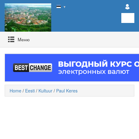
▼
Mеню
Home
/
Eesti
/
Kultuur
/
Paul Keres