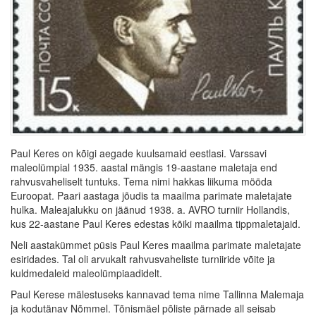
Paul Keres on kõigi aegade kuulsamaid eestlasi. Varssavi
maleolümpial 1935. aastal mängis 19-aastane maletaja end
rahvusvaheliselt tuntuks. Tema nimi hakkas liikuma mööda
Euroopat. Paari aastaga jõudis ta maailma parimate maletajate
hulka. Maleajalukku on jäänud 1938. a. AVRO turniir Hollandis,
kus 22-aastane Paul Keres edestas kõiki maailma tippmaletajaid.
Neli aastakümmet püsis Paul Keres maailma parimate maletajate
esiridades. Tal oli arvukalt rahvusvaheliste turniiride võite ja
kuldmedaleid maleolümpiaadidelt.
Paul Kerese mälestuseks kannavad tema nime Tallinna Malemaja
ja kodutänav Nõmmel. Tõnismäel põliste pärnade all seisab