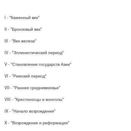
I - "Каменный век"
II - "Бронзовый век"
III - "Век железа"
IV - "Эллинистический период"
V - "Становление государств Азии"
VI - "Римский период"
VII - "Раннее средневековье"
VIII - "Крестоносцы и монголы"
IX - "Начало возрождения"
X - "Возрождение и реформация"