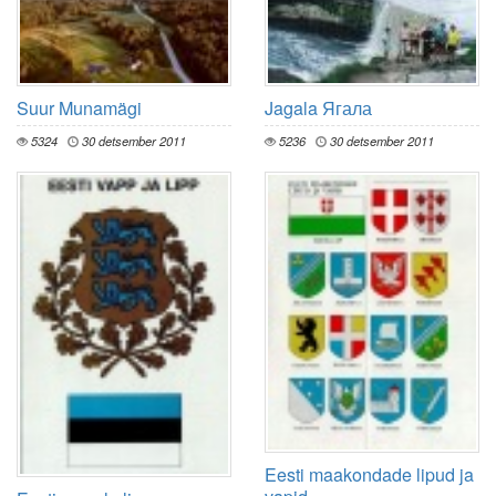
Suur Munamägi
Jagala Ягала
5324
30 detsember 2011
5236
30 detsember 2011
Eesti maakondade lipud ja