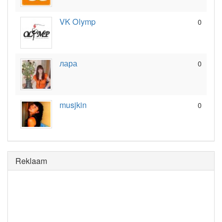
VK Olymp
0
лара
0
musjkin
0
Reklaam