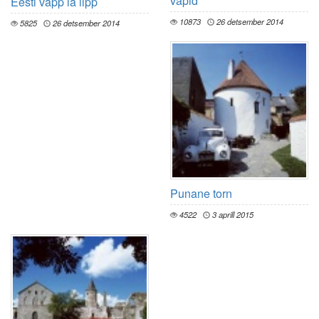
vapid
Eesti vapp la lipp
10873
26 detsember 2014
5825
26 detsember 2014
Punane torn
4522
3 aprill 2015