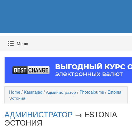
Mеню
Home
/
Kasutajad
/
Администратор
/
Photoalbums
/
Estonia
Эстония
АДМИНИСТРАТОР
→ ESTONIA
ЭСТОНИЯ