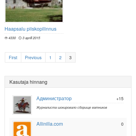
Haapsalu piiskopilinnus
4330
3 aprill 2015
First
Previous
1
2
3
Kasutaja hinnang
Администратор
+15
Журналиста шокировало сборище ватников
Allinilla.com
0