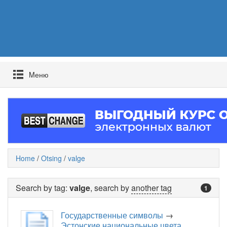
Mеню
Home
/
Otsing
/
valge
Search by tag:
valge
, search by
another tag
1
Государственные символы
→
Эстонские национальные цвета