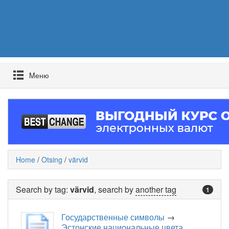
Mеню
Home
/
Otsing
/
värvid
Search by tag:
värvid
, search by
another tag
1
Государственные символы
→
Эстонские национальные цвета