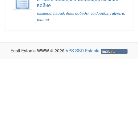
войне
раквере
,
парад
,
день победы
,
võidupüha
,
rakvere
,
paraad
Eesti Estonia WWW © 2026
VPS SSD Estonia