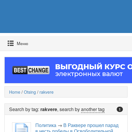
Mеню
Home
/
Otsing
/
rakvere
Search by tag:
rakvere
, search by
another tag
1
Политика
→
В Раквере прошел парад
в честь победы в Освободительной