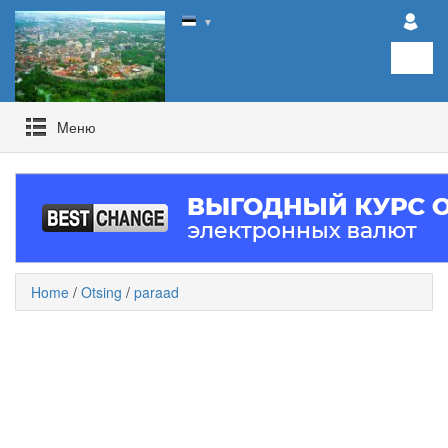
▼
Mеню
Home
/
Otsing
/
paraad