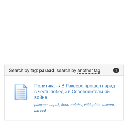
Search by tag:
paraad
, search by
another tag
1
Политика
→
В Раквере прошел парад
в честь победы в Освободительной
войне
раквере
,
парад
,
день победы
,
võidupüha
,
rakvere
,
paraad