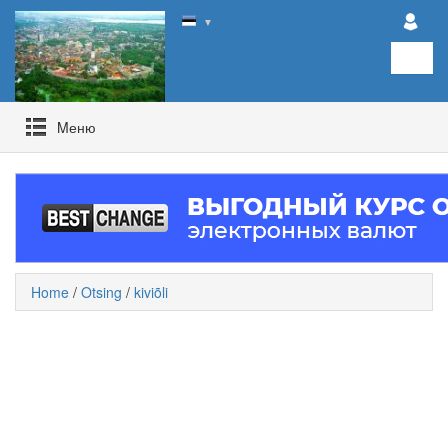
▼
Mеню
Home
/
Otsing
/
kiviõli