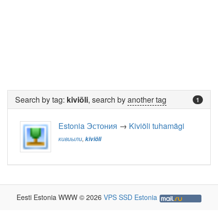
Search by tag:
kiviõli
, search by
another tag
1
Estonia Эстония
→
Kiviõli tuhamägi
кивиыли
,
kiviõli
Eesti Estonia WWW © 2026
VPS SSD Estonia