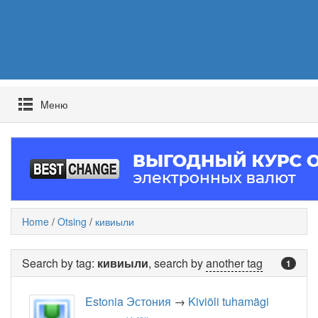
Mеню
Home
/
Otsing
/
кивиыли
Search by tag:
кивиыли
, search by
another tag
1
Estonia Эстония
→
Kiviõli tuhamägi