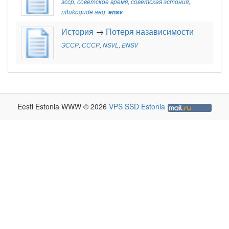
эсср
,
советское время
,
советская эстония
,
nõukogude aeg
,
ensv
История
→
Потеря назависимости
ЭССР
,
СССР
,
NSVL
,
ENSV
Eesti Estonia WWW © 2026
VPS SSD Estonia