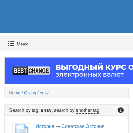
Mеню
Home
/
Otsing
/
ensv
Search by tag:
ensv
, search by
another tag
2
История
→
Советская Эстония