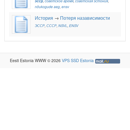
эсср
,
советское время
,
советская эстония
,
nõukogude aeg
,
ensv
История
→
Потеря назависимости
ЭССР
,
СССР
,
NSVL
,
ENSV
Eesti Estonia WWW © 2026
VPS SSD Estonia