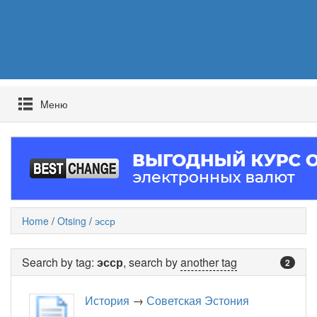
Mеню
Home
/
Otsing
/
эсср
Search by tag:
эсср
, search by
another tag
2
История
→
Советская Эстония