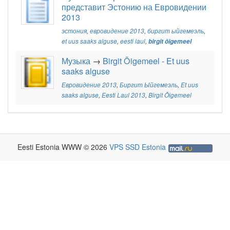
представит Эстонию на Евровидении
2013
эстония
,
евровидение 2013
,
биргит ыйгемеэль
,
et uus saaks alguse
,
eesti laul
,
birgit õigemeel
Музыка
→
Birgit Õigemeel - Et uus
saaks alguse
Евровидение 2013
,
Биргит Ыйгемеэль
,
Et uus
saaks alguse
,
Eesti Laul 2013
,
Birgit Õigemeel
Eesti Estonia WWW © 2026
VPS SSD Estonia