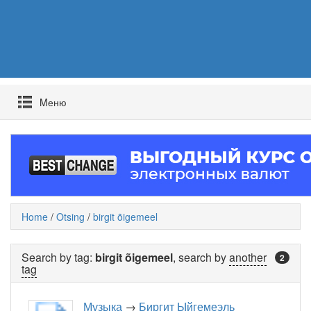
Mеню
Home
/
Otsing
/
birgit õigemeel
Search by tag:
birgit õigemeel
, search by
another
2
tag
Музыка
→
Биргит Ыйгемеэль