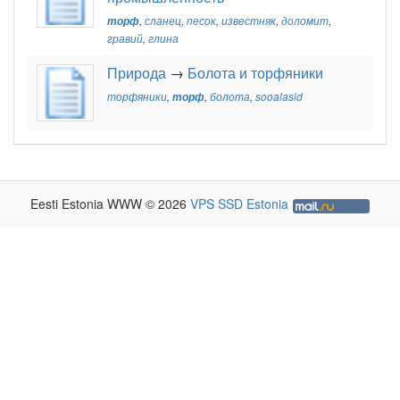
торф
,
сланец
,
песок
,
известняк
,
доломит
,
гравий
,
глина
Природа
→
Болота и торфяники
торфяники
,
торф
,
болота
,
sooalasid
Eesti Estonia WWW © 2026
VPS SSD Estonia