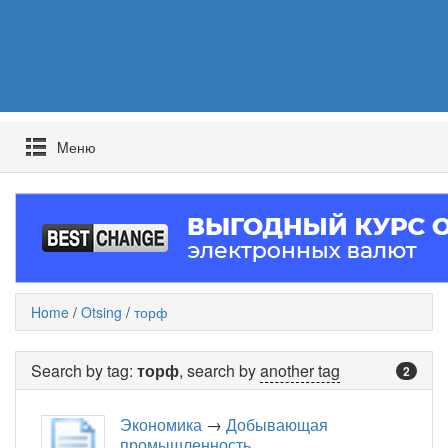
Mеню
Home
/
Otsing
/
торф
Search by tag:
торф
, search by
another tag
2
Экономика
→
Добывающая
промышленность