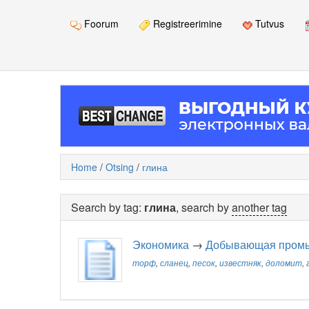
Foorum
Registreerimine
Tutvus
Home
/
Otsing
/
глина
Search by tag:
глина
, search by
another tag
Экономика
→
Добывающая пром
торф
,
сланец
,
песок
,
известняк
,
доломит
,