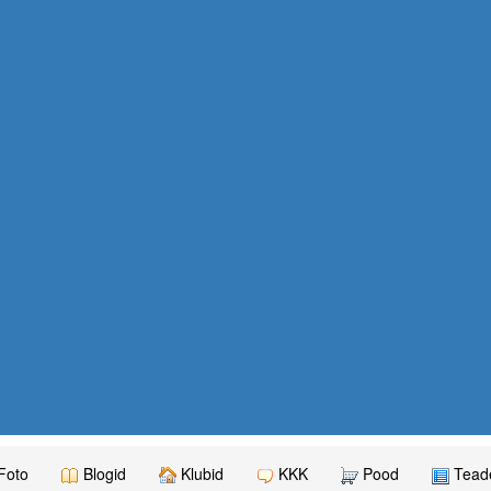
Foto
Blogid
Klubid
KKK
Pood
Teade