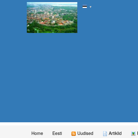
▼
Home
Eesti
Uudised
Artiklid