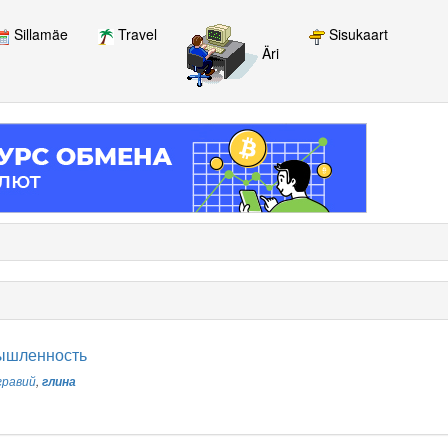
Sillamäe
Travel
Sisukaart
Äri
ышленность
гравий
,
глина