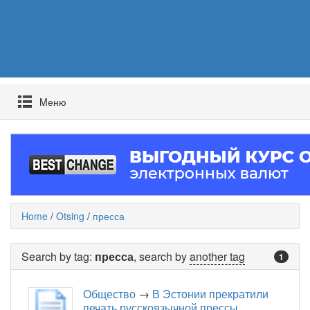
Mеню
Home
/
Otsing
/
пресса
Search by tag:
пресса
, search by
another tag
1
Общество
→
В Эстонии прекратили
печать русскоязычной прессы