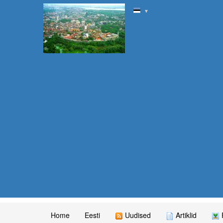
▼
Home
Eesti
Uudised
Artiklid