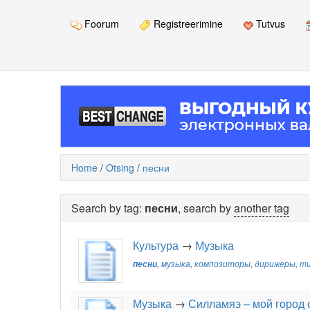
Foorum
Registreerimine
Tutvus
Home
/
Otsing
/
песни
Search by tag:
песни
, search by
another tag
Культура
→
Музыка
песни
,
музыка
,
композиторы
,
дирижеры
,
mu
Музыка
→
Силламяэ – мой город с