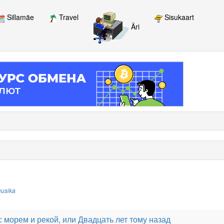
Sillamäe
Travel
Sisukaart
Äri
usika
 морем и рекой, или Двадцать лет тому назад