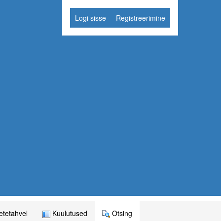
Logi sisse
Registreerimine
tetahvel
Kuulutused
Otsing