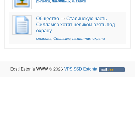
русалка
,
памятник
,
russalka
Общество
→
Сталинскую часть
Силламяэ хотят целиком взять под
охрану
старина
,
Силламяэ
,
памятник
,
охрана
Eesti Estonia WWW © 2026
VPS SSD Estonia