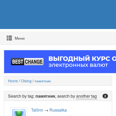
Mеню
Home
/
Otsing
/
памятник
Search by tag:
памятник
, search by
another tag
2
Tallinn
→
Russalka