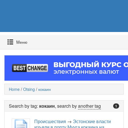
Mеню
Home
/
Otsing
/
кокаин
Search by tag:
кокаин
, search by
another tag
1
Происшествия
→
Эстонские власти
изъяли в порту Мууга кокаина на