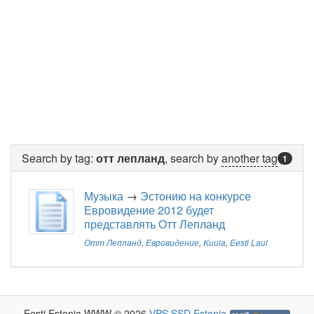
Search by tag:
отт лепланд
, search by
another tag
1
Музыка
→
Эстонию на конкурсе
Евровидение 2012 будет
представлять Отт Лепланд
Отт Лепланд
,
Евровидение
,
Kuula
,
Eesti Laul
Eesti Estonia WWW © 2026
VPS SSD Estonia