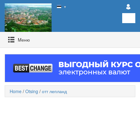
▼
Mеню
Home
/
Otsing
/
отт лепланд