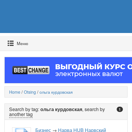
Mеню
Home
/
Otsing
/
ольга курдовская
Search by tag:
ольга курдовская
, search by
1
another tag
Бизнес
→
Нарва HUB Нарвский