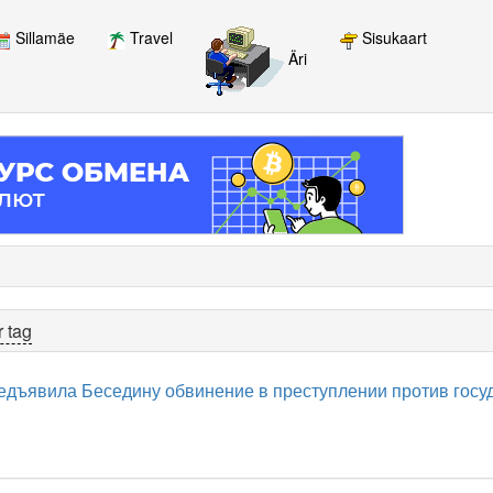
Sillamäe
Travel
Sisukaart
Äri
 tag
едъявила Беседину обвинение в преступлении против госу