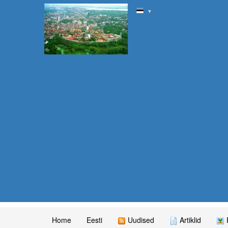
▼
Home
Eesti
Uudised
Artiklid