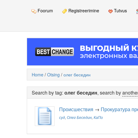
Foorum
Registreerimine
Tutvus
Home
/
Otsing
/
олег беседин
Search by tag:
олег беседин
, search by
another
Происшествия
→
Прокуратура пр
суд
,
Олег Беседин
,
КаПо