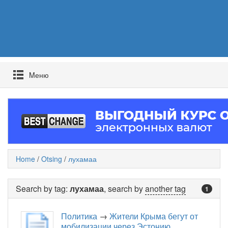
Mеню
Home
/
Otsing
/
лухамаа
Search by tag:
лухамаа
, search by
another tag
1
Политика
→
Жители Крыма бегут от
мобилизации через Эстонию