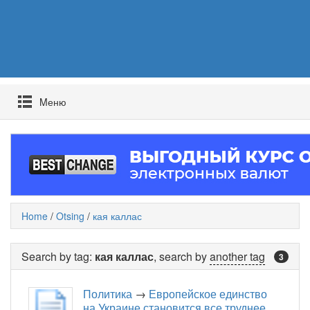
Mеню
Home
/
Otsing
/
кая каллас
Search by tag:
кая каллас
, search by
another tag
3
Политика
→
Европейское единство
на Украине становится все труднее