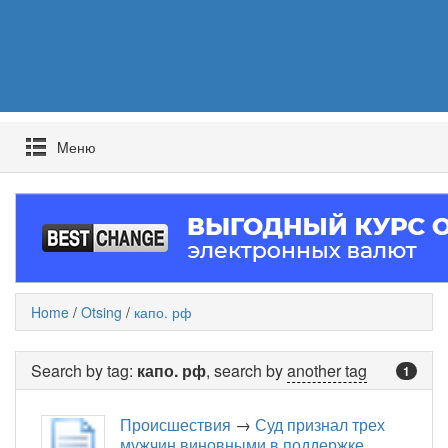
Mеню
Home
/
Otsing
/
капо. рф
Search by tag:
капо. рф
, search by
another tag
1
Происшествия
→
Суд признал трех
мужчин виновными в поддержке