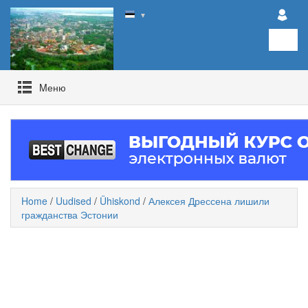
▼
Mеню
Home
/
Uudised
/
Ühiskond
/
Алексея Дрессена лишили
гражданства Эстонии