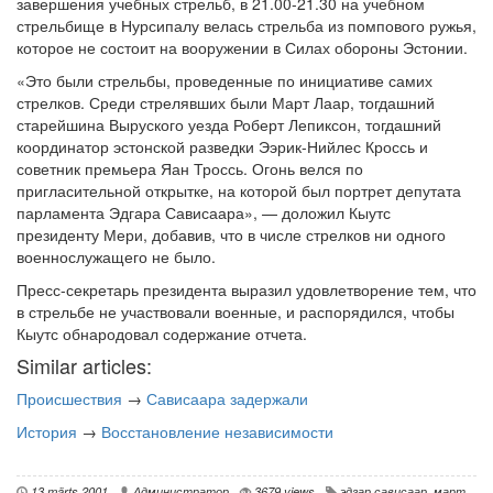
завершения учебных стрельб, в 21.00-21.30 на учебном
стрельбище в Нурсипалу велась стрельба из помпового ружья,
которое не состоит на вооружении в Силах обороны Эстонии.
«Это были стрельбы, проведенные по инициативе самих
стрелков. Среди стрелявших были Март Лаар, тогдашний
старейшина Выруского уезда Роберт Лепиксон, тогдашний
координатор эстонской разведки Ээрик-Нийлес Кроссь и
советник премьера Яан Троссь. Огонь велся по
пригласительной открытке, на которой был портрет депутата
парламента Эдгара Сависаара», — доложил Кыутс
президенту Мери, добавив, что в числе стрелков ни одного
военнослужащего не было.
Пресс-секретарь президента выразил удовлетворение тем, что
в стрельбе не участвовали военные, и распорядился, чтобы
Кыутс обнародовал содержание отчета.
Similar articles:
Происшествия
→
Сависаара задержали
История
→
Восстановление независимости
13 märts 2001
Администратор
3679 views
эдгар сависаар
,
март