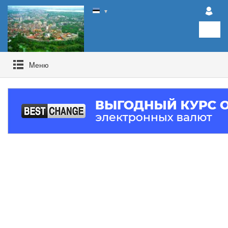
▼
Mеню