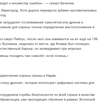
иводит к множеству ошибок», — сказал Беличев.
ь Ивангород. Хотя дорога перекрыта зубами противотанковых
еход
же затрудняет отслеживание самолётов или дронов и
зможным для охраны точное определение местоположения в
з озеро Пейпус, после чего она извивается на юг ещё на 136
 Луххамаа, недалеко от места, где Кохвер был похищен,
стественный барьер, он затвердевает при морозах.
ожешь посадить там самолёт, если хочешь.»
укрепление охраны границ в Нарве.
«стену дронов», которая использует цифровые системы для
сотрудников службы безопасности по всей стране в качестве
добровольцев, уже проходящих обучение в рамках Эстонской