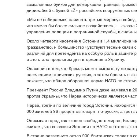
захваченных буйков для демаркации границы, громк
дирижаблей с буквой «Z» российских вооружённых си
«Мы не собираемся начинать третью мировую войну, 
что имело бы более сильное воздействие», — сказал 
управления полиции и пограничной службы, в снежны
Около четверти населения Эстонии в 1,4 миллиона ч
гражданство, и большинство чувствуют тесные связи 
различий для претендента на особую роль в защите р
и это стало предлогом для вторжения в Украину.
Опасения в том, что Кремль может сыграть ту же кар
населением этнических русских, а затем бросить вызо
покажет, что общая оборонная норма НАТО по статье
Президент России Владимир Путин даже намекал в 20
против Украины, что Нарва исторически является час
Нарва, третий по величине город Эстонии, находится 
000 жителей 96 процентов говорят по-русски, а треть
Описывая город как «конец свободного мира», Белице
считает, что союзники Эстонии по НАТО не готовы к то
В стране развернуто около 900 британских солдат в 