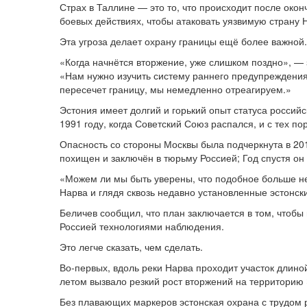
Страх в Таллине — это то, что происходит после окон
боевых действиях, чтобы атаковать уязвимую страну 
Эта угроза делает охрану границы ещё более важной.
«Когда начнётся вторжение, уже слишком поздно», —
«Нам нужно изучить систему раннего предупреждения 
пересечет границу, мы немедленно отреагируем.»
Эстония имеет долгий и горький опыт статуса россий
1991 году, когда Советский Союз распался, и с тех по
Опасность со стороны Москвы была подчеркнута в 201
похищен и заключён в тюрьму Россией; Год спустя о
«Можем ли мы быть уверены, что подобное больше не 
Нарва и глядя сквозь недавно установленные эстонск
Беличев сообщил, что план заключается в том, чтобы
Россией технологиями наблюдения.
Это легче сказать, чем сделать.
Во-первых, вдоль реки Нарва проходит участок длино
летом вызвало резкий рост вторжений на территорию Э
Без плавающих маркеров эстонская охрана с трудом 