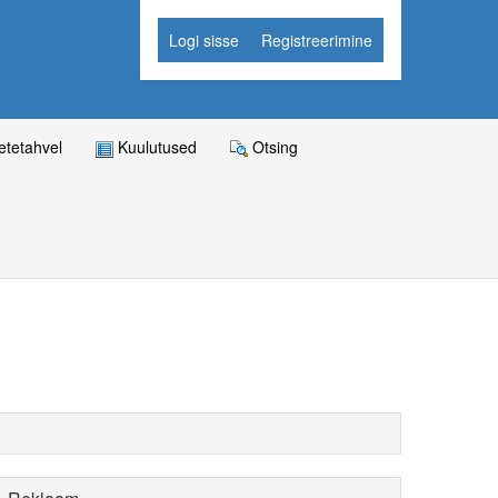
Logi sisse
Registreerimine
tetahvel
Kuulutused
Otsing