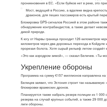
проникновения в ЕС. «Если буйков нет в реке, это пр
Мост, ведущий в Россию, а вдалеке видна крепост
драконов, для пеших пассажиров есть крытый пер
Блокировка GPS-сигналов Россией в этом районе так
обнаружение контрабандистов, а также делает нево
дикой природе.
К югу от Нарвы граница проходит 126 километров чере
километров через два дорожных перехода в Койдуле и
прорезая болота. Хотя сырый рельеф летом создаёт е
«Это как аэродром зимой», — сказал Беличев. «Ты м
Укрепление обороны
Программа на сумму €157 миллионов направлена на 
Белицев заявил, что Эстония строит так называемую 
блокировки вражеских дронов.
Планируется также набрать резерв полиции из 1 000 
резерва на случай крупных событий, а также 29 000 
лиги обороны.