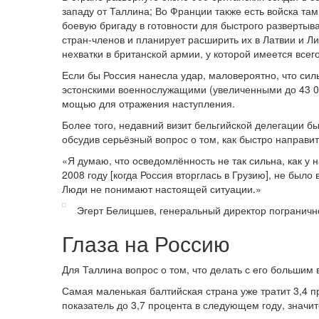
западу от Таллина; Во Франции также есть войска та
боевую бригаду в готовности для быстрого развертыв
стран-членов и планирует расширить их в Латвии и Лит
нехватки в британской армии, у которой имеется всег
Если бы Россия нанесла удар, маловероятно, что си
эстонскими военнослужащими (увеличенными до 43 00
мощью для отражения наступления.
Более того, недавний визит бельгийской делегации бы
обсудив серьёзный вопрос о том, как быстро направи
«Я думаю, что осведомлённость не так сильна, как у 
2008 году [когда Россия вторглась в Грузию], не было 
Люди не понимают настоящей ситуации.»
Эгерт Белицшев, генеральный директор пограничн
Глаза на Россию
Для Таллина вопрос о том, что делать с его большим
Самая маленькая балтийская страна уже тратит 3,4 п
показатель до 3,7 процента в следующем году, значи