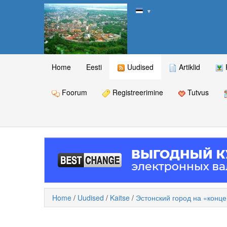
▼
Home
Eesti
Uudised
Artiklid
Foorum
Registreerimine
Tutvus
Home
/
Uudised
/
Kaitse
/
Эстонский город на «конц