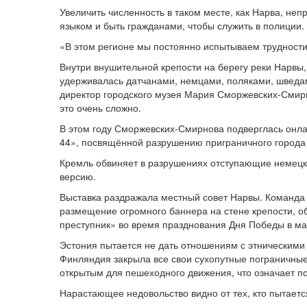
Увеличить численность в таком месте, как Нарва, неп
языком и быть гражданами, чтобы служить в полиции.
«В этом регионе мы постоянно испытываем трудности
Внутри внушительной крепости на берегу реки Нарвы,
удерживалась датчанами, немцами, поляками, шведам
директор городского музея Мария Сморжевских-Смир
это очень сложно.
В этом году Сморжевских-Смирнова подверглась онла
44», посвящённой разрушению приграничного города 
Кремль обвиняет в разрушениях отступающие немецки
версию.
Выставка раздражала местный совет Нарвы. Команда 
размещение огромного баннера на стене крепости, о
преступник» во время празднования Дня Победы в ма
Эстония пытается не дать отношениям с этническими 
Финляндия закрыла все свои сухопутные пограничные
открытым для пешеходного движения, что означает п
Нарастающее недовольство видно от тех, кто пытаетс