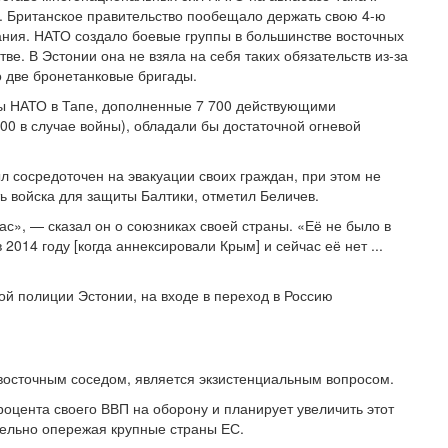
м. Британское правительство пообещало держать свою 4-ю
ания. НАТО создало боевые группы в большинстве восточных
ве. В Эстонии она не взяла на себя таких обязательств из-за
о две бронетанковые бригады.
лы НАТО в Тапе, дополненные 7 700 действующими
0 в случае войны), обладали бы достаточной огневой
л сосредоточен на эвакуации своих граждан, при этом не
ть войска для защиты Балтики, отметил Беличев.
нас», — сказал он о союзниках своей страны. «Её не было в
в 2014 году [когда аннексировали Крым] и сейчас её нет ...
ой полиции Эстонии, на входе в переход в Россию
 восточным соседом, является экзистенциальным вопросом.
роцента своего ВВП на оборону и планирует увеличить этот
тельно опережая крупные страны ЕС.