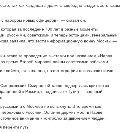
росто, так как кандидаты должны свободно владеть эстонским
 с набором новых офицеров», — сказал он.
 которая за последние 700 лет в разные моменты
и, русскими, советскими и теперь эстонцами, генеральный
нова заявила, что вести информационную войну Москвы —
йн-атаке за проведение выставки под названием «Нарва
во время Второй мировой войны советскими войсками.
е войска, сказала она, но фотографии показывают иную
Сморжевских-Смирновой также подверглась критике за
бращённой к России, с надписью «Путин — военный
е.
русскими и с Москвой не вспыхнуть. В то время как
 переходы с Россией, Эстония держит мост в Нарве
остоянное внимание к контролю за движением людей.
я перейти путь.