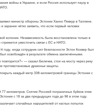
чания войны в Украине, и если Россия использует паузу в
НАТО.
 заявил министр обороны Эстонии Ханно Певкур в Таллине.
и заранее чётко заявить, что если первый человек
ской колонии. Независимость была восстановлена только в
р стремится ужесточить связи с ЕС и НАТО.
4 году, когда сотрудник сил безопасности Эстон Кохвер был
н был освобождён в результате обмена заключёнными.
повторится?» — сказал Беличев, стоя на мосту через реку
ие противотанковые драконьи защиты.
 покрыть каждый метр 338-километровой границы Эстонии с
й 77 километров. Снятие Россией пограничных буйков этим
стонии с 18 за два предыдущих года до 96 в этом году.
различает случайных нарушителей от наглых попыток