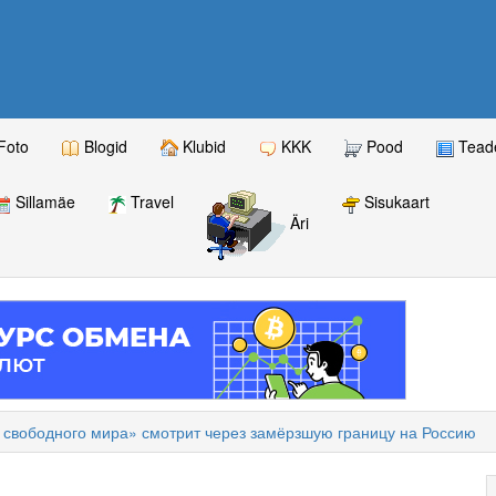
Foto
Blogid
Klubid
KKK
Pood
Teade
Sillamäe
Travel
Sisukaart
Äri
е свободного мира» смотрит через замёрзшую границу на Россию