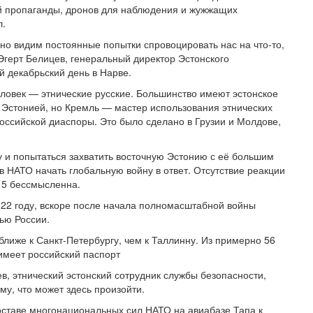
ой пропаганды, дронов для наблюдения и жужжащих
л.
но видим постоянные попытки спровоцировать нас на что-то,
Эгерт Белицев, генеральный директор Эстонского
й декабрьский день в Нарве.
еловек — этнические русские. Большинство имеют эстонское
с Эстонией, но Кремль — мастер использования этнических
оссийской диаспоры. Это было сделано в Грузии и Молдове,
ту и попытаться захватить восточную Эстонию с её большим
в НАТО начать глобальную войну в ответ. Отсутствие реакции
 5 бессмысленна.
22 году, вскоре после начала полномасштабной войны
тью России.
ближе к Санкт-Петербургу, чем к Таллинну. Из примерно 56
 имеет российский паспорт
в, этнический эстонский сотрудник службы безопасности,
му, что может здесь произойти.
составе многонациональных сил НАТО на авиабазе Тапа к