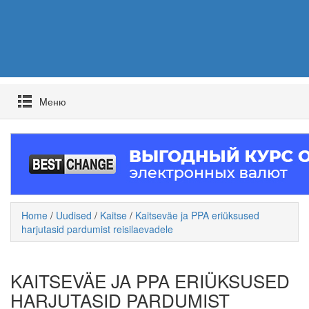
Mеню
Home
/
Uudised
/
Kaitse
/
Kaitseväe ja PPA eriüksused
harjutasid pardumist reisilaevadele
KAITSEVÄE JA PPA ERIÜKSUSED
HARJUTASID PARDUMIST