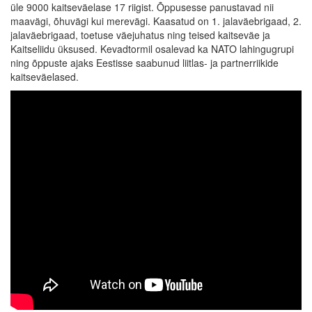
üle 9000 kaitseväelase 17 riigist. Õppusesse panustavad nii
maavägi, õhuvägi kui merevägi. Kaasatud on 1. jalaväebrigaad, 2.
jalaväebrigaad, toetuse väejuhatus ning teised kaitseväe ja
Kaitseliidu üksused. Kevadtormil osalevad ka NATO lahingugrupi
ning õppuste ajaks Eestisse saabunud liitlas- ja partnerriikide
kaitseväelased.