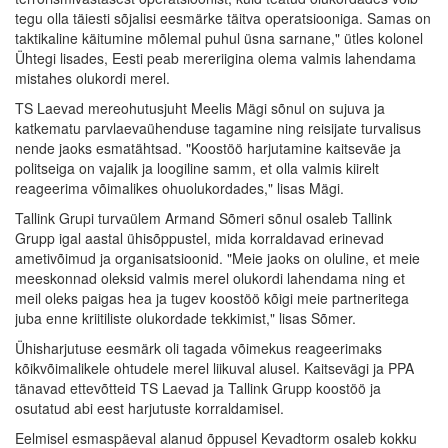
tegu olla täiesti sõjalisi eesmärke täitva operatsiooniga. Samas on
taktikaline käitumine mõlemal puhul üsna sarnane," ütles kolonel
Ühtegi lisades, Eesti peab mereriigina olema valmis lahendama
mistahes olukordi merel.
TS Laevad mereohutusjuht Meelis Mägi sõnul on sujuva ja
katkematu parvlaevaühenduse tagamine ning reisijate turvalisus
nende jaoks esmatähtsad. "Koostöö harjutamine kaitseväe ja
politseiga on vajalik ja loogiline samm, et olla valmis kiirelt
reageerima võimalikes ohuolukordades," lisas Mägi.
Tallink Grupi turvaülem Armand Sõmeri sõnul osaleb Tallink
Grupp igal aastal ühisõppustel, mida korraldavad erinevad
ametivõimud ja organisatsioonid. "Meie jaoks on oluline, et meie
meeskonnad oleksid valmis merel olukordi lahendama ning et
meil oleks paigas hea ja tugev koostöö kõigi meie partneritega
juba enne kriitiliste olukordade tekkimist," lisas Sõmer.
Ühisharjutuse eesmärk oli tagada võimekus reageerimaks
kõikvõimalikele ohtudele merel liikuval alusel. Kaitsevägi ja PPA
tänavad ettevõtteid TS Laevad ja Tallink Grupp koostöö ja
osutatud abi eest harjutuste korraldamisel.
Eelmisel esmaspäeval alanud õppusel Kevadtorm osaleb kokku