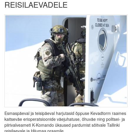
REISILAEVADELE
Esmaspäeval ja teisipäeval harjutasid õppuse Kevadtorm raames
kaitseväe erioperatsioonide väejuhatuse, õhuväe ning politsei- ja
piirivalveameti K-Komando üksused pardumist sõitvale Tallinki
reisilaevale ja Hiiumaa praamile.