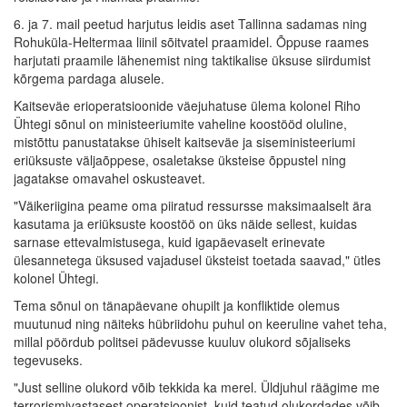
6. ja 7. mail peetud harjutus leidis aset Tallinna sadamas ning
Rohuküla-Heltermaa liinil sõitvatel praamidel. Õppuse raames
harjutati praamile lähenemist ning taktikalise üksuse siirdumist
kõrgema pardaga alusele.
Kaitseväe erioperatsioonide väejuhatuse ülema kolonel Riho
Ühtegi sõnul on ministeeriumite vaheline koostööd oluline,
mistõttu panustatakse ühiselt kaitseväe ja siseministeeriumi
eriüksuste väljaõppese, osaletakse üksteise õppustel ning
jagatakse omavahel oskusteavet.
"Väikeriigina peame oma piiratud ressursse maksimaalselt ära
kasutama ja eriüksuste koostöö on üks näide sellest, kuidas
sarnase ettevalmistusega, kuid igapäevaselt erinevate
ülesannetega üksused vajadusel üksteist toetada saavad," ütles
kolonel Ühtegi.
Tema sõnul on tänapäevane ohupilt ja konfliktide olemus
muutunud ning näiteks hübriidohu puhul on keeruline vahet teha,
millal pöördub politsei pädevusse kuuluv olukord sõjaliseks
tegevuseks.
"Just selline olukord võib tekkida ka merel. Üldjuhul räägime me
terrorismivastasest operatsioonist, kuid teatud olukordades võib