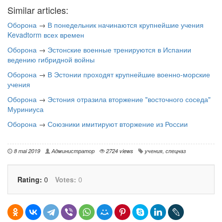
Similar articles:
Оборона
→
В понедельник начинаются крупнейшие учения
Kevadtorm всех времен
Оборона
→
Эстонские военные тренируются в Испании
ведению гибридной войны
Оборона
→
В Эстонии проходят крупнейшие военно-морские
учения
Оборона
→
Эстония отразила вторжение "восточного соседа"
Муриниуса
Оборона
→
Союзники имитируют вторжение из России
8 mai 2019
Администратор
2724 views
учения
,
спецназ
Rating:
0
Votes:
0