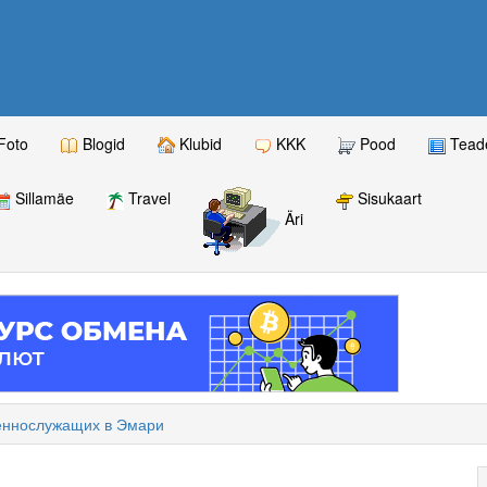
Foto
Blogid
Klubid
KKK
Pood
Teade
Sillamäe
Travel
Sisukaart
Äri
еннослужащих в Эмари