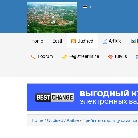
▼
Home
Eesti
Uudised
Artiklid
Foorum
Registreerimine
Tutvus
Home
/
Uudised
/
Kaitse
/
Прибытие французских во