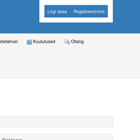
Logi sisse
Registreerimine
tetahvel
Kuulutused
Otsing