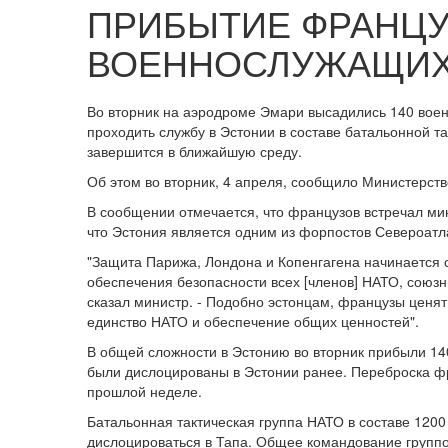
ПРИБЫТИЕ ФРАНЦУ
ВОЕННОСЛУЖАЩИХ
Во вторник на аэродроме Эмари высадились 140 вое
проходить службу в Эстонии в составе батальонной т
завершится в ближайшую среду.
Об этом во вторник, 4 апреля, сообщило Министерст
В сообщении отмечается, что французов встречал ми
что Эстония является одним из форпостов Североатл
"Защита Парижа, Лондона и Копенгагена начинается 
обеспечения безопасности всех [членов] НАТО, союз
сказал министр. - Подобно эстонцам, французы ценят
единство НАТО и обеспечение общих ценностей".
В общей сложности в Эстонию во вторник прибыли 1
были дислоцированы в Эстонии ранее. Переброска фр
прошлой неделе.
Батальонная тактическая группа НАТО в составе 1200
дислоцироваться в Тапа. Общее командование группо