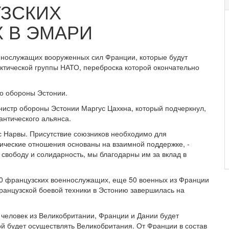
ЗСКИХ
 В ЭМАРИ
ннослужащих вооруженных сил Франции, которые будут
актической группы НАТО, переброска которой окончательно
во обороны Эстонии.
нистр обороны Эстонии Маргус Цахкна, который подчеркнул,
антического альянса.
с Нарвы. Присутствие союзников необходимо для
нические отношения основаны на взаимной поддержке, -
 свободу и солидарность, мы благодарны им за вклад в
40 французских военнослужащих, еще 50 военных из Франции
анцузской боевой техники в Эстонию завершилась на
 человек из Великобритании, Франции и Дании будет
й будет осуществлять Великобритания. От Франции в состав