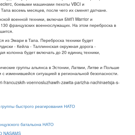
Leclerc, боевыми машинами пехоты VBCI и
Тапа восемь месяцев, после чего их сменят датчане.
ской военной техники, включая БМП Warrior и
и 130 французских военнослужащих. На этом переброска в
шится.
я из Эмари в Тапа. Переброска техники будет
диски - Кейла - Таллиннская окружная дорога -
ая колонна будет включать до 20 единиц техники,
ческие группы альянса в Эстонии, Латвии, Литве и Польше
и с изменившейся ситуацией в региональной безопасности.
ari-francuzskih-voennosluzhawih-zawita-parizha-nachinaetsja-s-
группы быстрого реагирования НАТО
анцузского батальона НАТО
ВО NASAMS