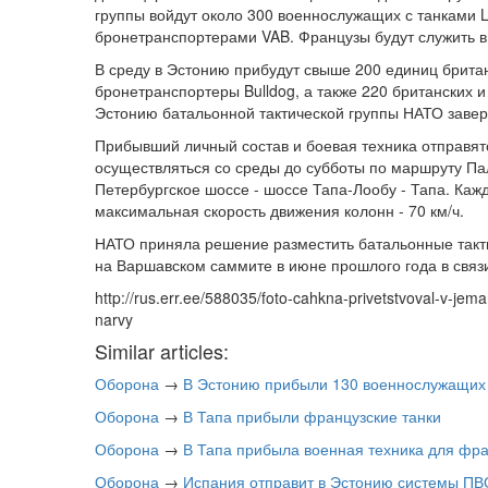
группы войдут около 300 военнослужащих с танками 
бронетранспортерами VAB. Французы будут служить в 
В среду в Эстонию прибудут свыше 200 единиц британ
бронетранспортеры Bulldog, а также 220 британских 
Эстонию батальонной тактической группы НАТО завер
Прибывший личный состав и боевая техника отправятс
осуществляться со среды до субботы по маршруту Пал
Петербургское шоссе - шоссе Тапа-Лообу - Тапа. Кажд
максимальная скорость движения колонн - 70 км/ч.
НАТО приняла решение разместить батальонные такти
на Варшавском саммите в июне прошлого года в связ
http://rus.err.ee/588035/foto-cahkna-privetstvoval-v-jem
narvy
Similar articles:
Оборона
→
В Эстонию прибыли 130 военнослужащих 
Оборона
→
В Тапа прибыли французские танки
Оборона
→
В Тапа прибыла военная техника для фр
Оборона
→
Испания отправит в Эстонию системы П