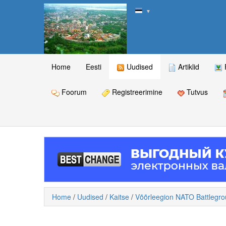
▼
Home
Eesti
Uudised
Artiklid
Foorum
Registreerimine
Tutvus
Home
/
Uudised
/
Kaitse
/
Võõrleegion NATO Battlegro