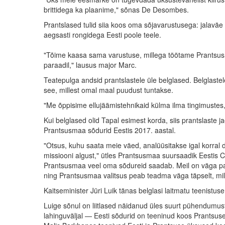
brittidega ka plaanime," sõnas De Desombes.
Prantslased tulid siia koos oma sõjavarustusega: jalaväe
aegsasti rongidega Eesti poole teele.
"Tõime kaasa sama varustuse, millega töötame Prantsusma
paraadil," lausus major Marc.
Teatepulga andsid prantslastele üle belglased. Belglastel
see, millest omal maal puudust tuntakse.
"Me õppisime ellujäämistehnikaid külma ilma tingimustes
Kui belglased olid Tapal esimest korda, siis prantslaste 
Prantsusmaa sõdurid Eestis 2017. aastal.
"Otsus, kuhu saata meie väed, analüüsitakse igal korral d
missiooni algust," ütles Prantsusmaa suursaadik Eestis Cl
Prantsusmaa veel oma sõdureid saadab. Meil on väga palj
ning Prantsusmaa valitsus peab teadma väga täpselt, milli
Kaitseminister Jüri Luik tänas belglasi laitmatu teenistuse 
Luige sõnul on liitlased näidanud üles suurt pühendumus
lahinguväljal — Eesti sõdurid on teeninud koos Prantsuse 