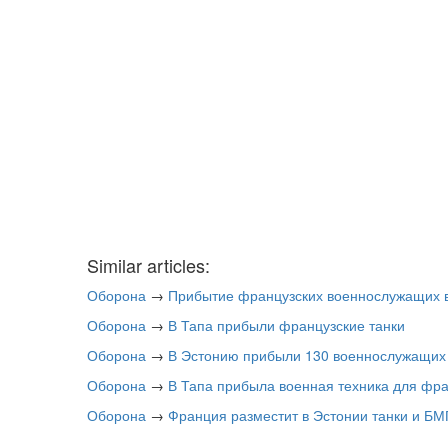
Similar articles:
Оборона
→
Прибытие французских военнослужащих 
Оборона
→
В Тапа прибыли французские танки
Оборона
→
В Эстонию прибыли 130 военнослужащих 
Оборона
→
В Тапа прибыла военная техника для фр
Оборона
→
Франция разместит в Эстонии танки и БМ