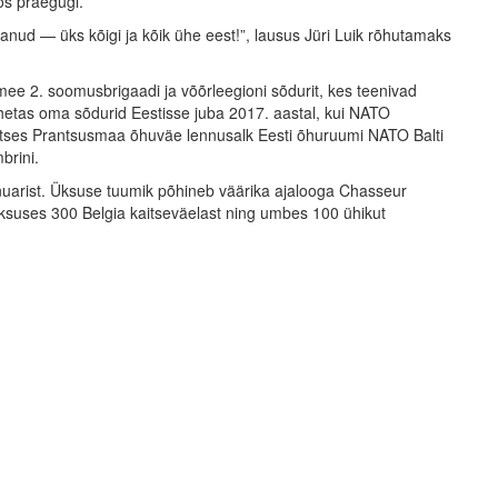
os praegugi.
nud — üks kõigi ja kõik ühe eest!”, lausus Jüri Luik rõhutamaks
mee 2. soomusbrigaadi ja võõrleegioni sõdurit, kes teenivad
hetas oma sõdurid Eestisse juba 2017. aastal, kui NATO
itses Prantsusmaa õhuväe lennusalk Eesti õhuruumi NATO Balti
brini.
anuarist. Üksuse tuumik põhineb väärika ajalooga Chasseur
 üksuses 300 Belgia kaitseväelast ning umbes 100 ühikut