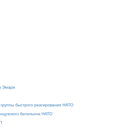
в Эмари
группы быстрого реагирования НАТО
анцузского батальона НАТО
П