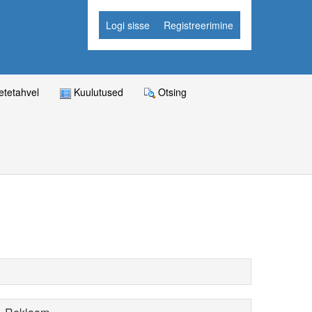
Logi sisse
Registreerimine
tetahvel
Kuulutused
Otsing