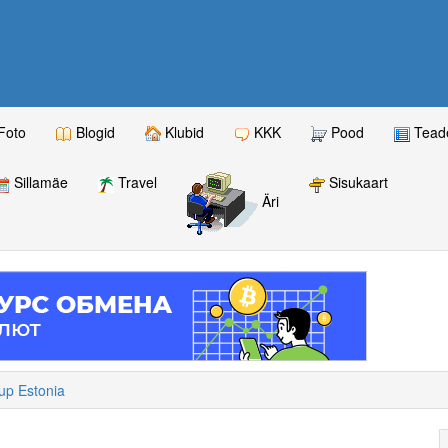
Foto
Blogid
Klubid
KKK
Pood
Teade
Sillamäe
Travel
Sisukaart
Äri
up Estonia