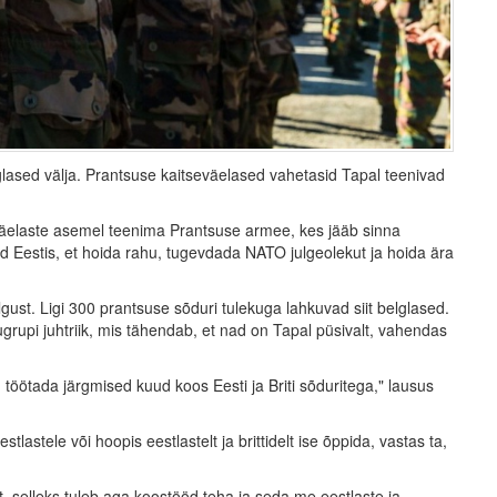
ased välja. Prantsuse kaitseväelased vahetasid Tapal teenivad
äelaste asemel teenima Prantsuse armee, kes jääb sinna
ed Eestis, et hoida rahu, tugevdada NATO julgeolekut ja hoida ära
ust. Ligi 300 prantsuse sõduri tulekuga lahkuvad siit belglased.
gugrupi juhtriik, mis tähendab, et nad on Tapal püsivalt, vahendas
ötada järgmised kuud koos Eesti ja Briti sõduritega," lausus
astele või hoopis eestlastelt ja brittidelt ise õppida, vastas ta,
 selleks tuleb aga koostööd teha ja seda me eestlaste ja