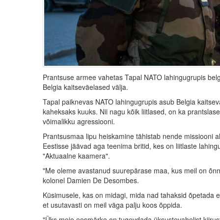
Prantsuse armee vahetas Tapal NATO lahingugrupis belgl
Belgia kaitseväelased välja.
Tapal paiknevas NATO lahingugrupis asub Belgia kaitsev
kaheksaks kuuks. Nii nagu kõik liitlased, on ka prantslas
võimalikku agressiooni.
Prantsusmaa lipu heiskamine tähistab nende missiooni alg
Eestisse jäävad aga teenima britid, kes on liitlaste lahin
"Aktuaalne kaamera".
"Me oleme avastanud suurepärase maa, kus meil on õnn tö
kolonel Damien De Desombes.
Küsimusele, kas on midagi, mida nad tahaksid õpetada eestl
et usutavasti on meil väga palju koos õppida.
"Üks meie eesmärke on tugevdada üksustevahelist kiirust,