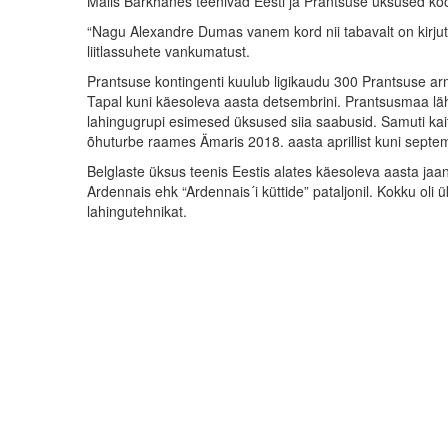
Malis Barkhanes teenivad Eesti ja Prantsuse üksused ko
“Nagu Alexandre Dumas vanem kord nii tabavalt on kirjuta
liitlassuhete vankumatust.
Prantsuse kontingenti kuulub ligikaudu 300 Prantsuse ar
Tapal kuni käesoleva aasta detsembrini. Prantsusmaa lä
lahingugrupi esimesed üksused siia saabusid. Samuti ka
õhuturbe raames Ämaris 2018. aasta aprillist kuni septem
Belglaste üksus teenis Eestis alates käesoleva aasta ja
Ardennais ehk “Ardennais´i küttide” pataljonil. Kokku oli
lahingutehnikat.