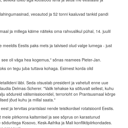
 lahingumasinad, veoautod ja 52 tonni kaaluvad tankid pandi
al ja millega käime näiteks oma rahvuslikul pühal, 14. juulil
e meeldis Eestis paks mets ja talvised olud valge lumega - just
, see oli väga hea kogemus," sõnas reamees Pieter-Jan.
jaoks on tegu juba tuttava kohaga. Esimest korda olid
etailideni läbi. Seda otsustab president ja vahetult enne uue
audia Delmas-Scherer. "Valik tehakse ka sõltuvalt sellest, kuhu
u sõdureid välismissioonidel, terrorioht on Prantsusmaal kõrge
sed jõud kuhu ja millal saata."
eest ja tervitas prantslasi nende teistkordsel rotatsioonil Eestis.
t meie piirkonna kaitsmisel ja see sõprus on karastunud
sõduritega Kosovo, Kesk-Aafrika ja Mali konfliktipiirkondades.